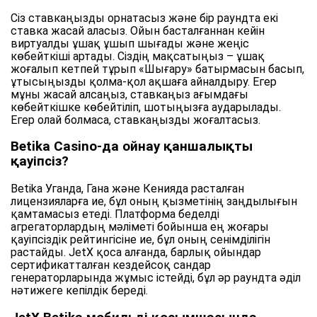
Сіз ставкаңызды орнатасыз және бір раундта екі
ставка жасай аласыз. Ойын басталғаннан кейін
виртуалды ұшақ ұшып шығады және жеңіс
көбейткіші артады. Сіздің мақсатыңыз – ұшақ
жоғалып кетпей тұрып «Шығару» батырмасын басып,
ұтысыңызды қолма-қол ақшаға айналдыру. Егер
мұны жасай алсаңыз, ставкаңыз ағымдағы
көбейткішке көбейтіліп, шотыңызға аударылады.
Егер олай болмаса, ставкаңызды жоғалтасыз.
Betika Casino-да ойнау қаншалықты
қауіпсіз?
Betika Уганда, Гана және Кенияда расталған
лицензияларға ие, бұл оның қызметінің заңдылығын
қамтамасыз етеді. Платформа беделді
агрегаторлардың мәліметі бойынша ең жоғары
қауіпсіздік рейтингісіне ие, бұл оның сенімділігін
растайды. JetX қоса алғанда, барлық ойындар
сертификатталған кездейсоқ сандар
генераторларында жұмыс істейді, бұл әр раундта әділ
нәтижеге кепілдік береді.