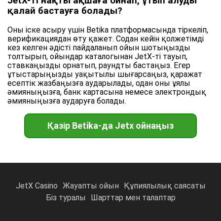
JetX-ті нақты ақшаға ойнап, ұтып алуды
қалай бастауға болады?
Оны іске асыру үшін Betika платформасында тіркеліп,
верификациядан өту қажет. Содан кейін қолжетімді
кез келген әдісті пайдаланып ойын шотыңызды
толтырып, ойындар каталогынан JetX-ті тауып,
ставкаңызды орнатып, раундты бастаңыз. Егер
ұтыстарыңызды уақытылы шығарсаңыз, қаражат
есептік жазбаңызға аударылады, одан оны ұялы
әмияныңызға, банк картасына немесе электрондық
әмияныңызға аударуға болады.
Қазір Betika-да Jetx ойнаңыз
JetX Casino
Жауапты ойын
Құпиялылық саясаты
Біз туралы
Шарттар мен талаптар