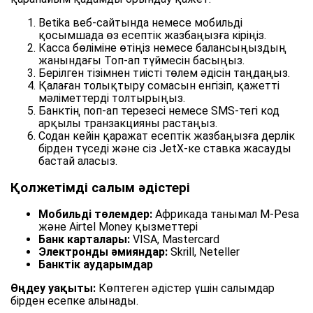
Betika веб-сайтында немесе мобильді
қосымшада өз есептік жазбаңызға кіріңіз.
Касса бөліміне өтіңіз немесе балансыңыздың
жанындағы Топ-ап түймесін басыңыз.
Берілген тізімнен тиісті төлем әдісін таңдаңыз.
Қалаған толықтыру сомасын енгізіп, қажетті
мәліметтерді толтырыңыз.
Банктің поп-ап терезесі немесе SMS-тегі код
арқылы транзакцияны растаңыз.
Содан кейін қаражат есептік жазбаңызға дерлік
бірден түседі және сіз JetX-ке ставка жасауды
бастай аласыз.
Қолжетімді салым әдістері
Мобильді төлемдер:
Африкада танымал M-Pesa
және Airtel Money қызметтері
Банк карталары:
VISA, Mastercard
Электронды әмияндар:
Skrill, Neteller
Банктік аударымдар
Өңдеу уақыты:
Көптеген әдістер үшін салымдар
бірден есепке алынады.