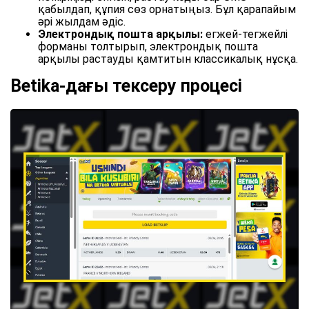
қабылдап, құпия сөз орнатыңыз. Бұл қарапайым
әрі жылдам әдіс.
Электрондық пошта арқылы:
егжей-тегжейлі
форманы толтырып, электрондық пошта
арқылы растауды қамтитын классикалық нұсқа.
Betika-дағы тексеру процесі