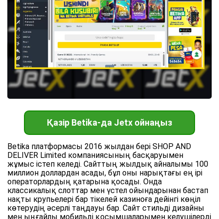
Қазір Betika-да Jetx ойнаңыз
Betika платформасы 2016 жылдан бері SHOP AND
DELIVER Limited компаниясының басқаруымен
жұмыс істеп келеді. Сайттың жылдық айналымы 100
миллион доллардан асады, бұл оны нарықтағы ең ірі
операторлардың қатарына қосады. Онда
классикалық слоттар мен үстел ойындарынан бастап
нақты крупьелері бар тікелей казиноға дейінгі көңіл
көтерудің әсерлі таңдауы бар. Сайт стильді дизайны
мен ыңғайлы мобильді қосымшаларымен келушілерді