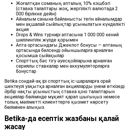
Жоғалтқан соманың апталық 10% кэшбэгі
(ставка талаптары жоқ, жергілікті валютада 2
000 бірлікке дейін)
Айналым санына байланысты тегін айналымдар
мен ақшалай сыйлықтар ұсынылатын күнделікті
акция
Drops & Wins турнирі аптасына 1 000 000 кений
шиллингілік жүлде қорымен
Апта ортасындағы Джекпот бонусы — аптаның
ортасында белсенді ойыншыларға арналған
қосымша сыйақылар
Спорттық бәс тігу әуесқойларына арналған
сериялы ставкалар мен аккумуляторларға
бонустар
Betika сондай-ақ ірі спорттық іс-шараларға орай
шектеулі уақытқа арналған акцияларды үнемі өткізеді.
Әрбір нақты ұсыныстың ставка қою талаптарын
акциялар бөлімінде мұқият қарап шығыңыз немесе
толық мәліметті клиенттерге қызмет көрсету
бөлімінен алыңыз.
Betika-да есептік жазбаны қалай
жасау