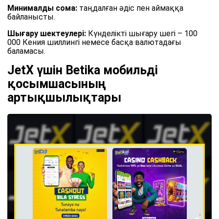
Минималды сома:
таңдалған әдіс пен аймаққа
байланысты.
Шығару шектеулері:
Күнделікті шығару шегі – 100
000 Кения шиллингі немесе басқа валютадағы
баламасы.
JetX үшін Betika мобильді
қосымшасының
артықшылықтары