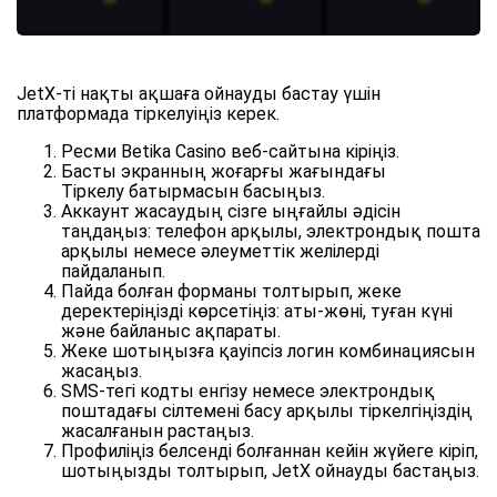
JetX-ті нақты ақшаға ойнауды бастау үшін
платформада тіркелуіңіз керек.
Ресми Betika Casino веб-сайтына кіріңіз.
Басты экранның жоғарғы жағындағы
Тіркелу батырмасын басыңыз.
Аккаунт жасаудың сізге ыңғайлы әдісін
таңдаңыз: телефон арқылы, электрондық пошта
арқылы немесе әлеуметтік желілерді
пайдаланып.
Пайда болған форманы толтырып, жеке
деректеріңізді көрсетіңіз: аты-жөні, туған күні
және байланыс ақпараты.
Жеке шотыңызға қауіпсіз логин комбинациясын
жасаңыз.
SMS-тегі кодты енгізу немесе электрондық
поштадағы сілтемені басу арқылы тіркелгіңіздің
жасалғанын растаңыз.
Профиліңіз белсенді болғаннан кейін жүйеге кіріп,
шотыңызды толтырып, JetX ойнауды бастаңыз.