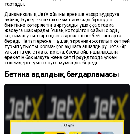
тартады.
Динамикалық JetX ойыны ерекше назар аударуға
лайық. Бұл ерекше слот-машина сізді біртіндеп
биіктікке көтерілетін виртуалды ұшаққа ставка
жасауға шақырады. Ұшақ көтерілген сайын сіздің
ықтимал ұтыстарыңызға арналған көбейткіш арта
береді. Негізгі ереже – ұшақ экраннан жоғалып кетпей
тұрып ұтысты қолма-қол ақшаға айналдыру. JetX бір
уақытта екі ставка қоюға, басқа ойыншылардың
әрекетін бақылауға және сәтті раундтарда үлкен
төлемдерге үміттенуге мүмкіндік береді.
Бетика адалдық бағдарламасы