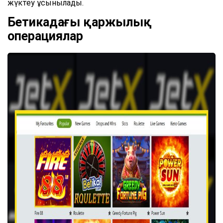
жүктеу ұсынылады.
Бетикадағы қаржылық
операциялар