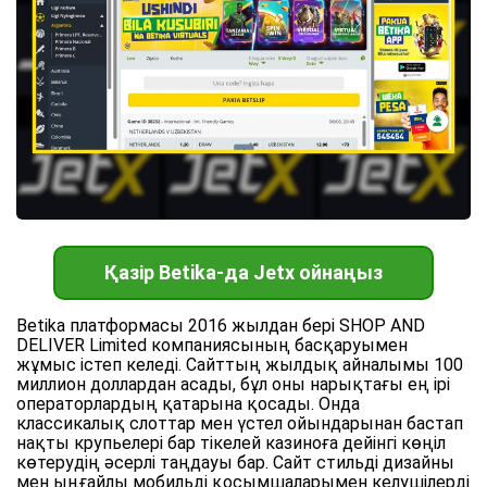
Қазір Betika-да Jetx ойнаңыз
Betika платформасы 2016 жылдан бері SHOP AND
DELIVER Limited компаниясының басқаруымен
жұмыс істеп келеді. Сайттың жылдық айналымы 100
миллион доллардан асады, бұл оны нарықтағы ең ірі
операторлардың қатарына қосады. Онда
классикалық слоттар мен үстел ойындарынан бастап
нақты крупьелері бар тікелей казиноға дейінгі көңіл
көтерудің әсерлі таңдауы бар. Сайт стильді дизайны
мен ыңғайлы мобильді қосымшаларымен келушілерді