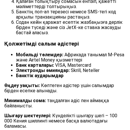
Қалаған толықтыру сомасын енгізіп, қажетті
мәліметтерді толтырыңыз.
Банктің поп-ап терезесі немесе SMS-тегі код
арқылы транзакцияны растаңыз.
Содан кейін қаражат есептік жазбаңызға дерлік
бірден түседі және сіз JetX-ке ставка жасауды
бастай аласыз.
Қолжетімді салым әдістері
Мобильді төлемдер:
Африкада танымал M-Pesa
және Airtel Money қызметтері
Банк карталары:
VISA, Mastercard
Электронды әмияндар:
Skrill, Neteller
Банктік аударымдар
Өңдеу уақыты:
Көптеген әдістер үшін салымдар
бірден есепке алынады.
Минималды сома:
таңдалған әдіс пен аймаққа
байланысты.
Шығару шектеулері:
Күнделікті шығару шегі – 100
000 Кения шиллингі немесе басқа валютадағы
баламасы.