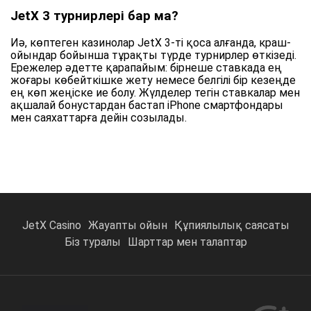
JetX 3 турнирлері бар ма?
Иә, көптеген казинолар JetX 3-ті қоса алғанда, краш-
ойындар бойынша тұрақты түрде турнирлер өткізеді.
Ережелер әдетте қарапайым: бірнеше ставкада ең
жоғары көбейткішке жету немесе белгілі бір кезеңде
ең көп жеңіске ие болу. Жүлделер тегін ставкалар мен
ақшалай бонустардан бастап iPhone смартфондары
мен саяхаттарға дейін созылады.
JetX Casino
Жауапты ойын
Құпиялылық саясаты
Біз туралы
Шарттар мен талаптар