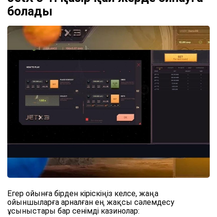
болады
Егер ойынға бірден кіріскіңіз келсе, жаңа
ойыншыларға арналған ең жақсы сәлемдесу
ұсыныстары бар сенімді казинолар: