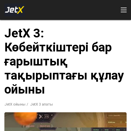
JetX 3:
Көбейткіштері бар
ғарыштық
тақырыптағы құлау
Казинода JetX ойнау
ойыны
JetX ойыны
JetX 3 апаты