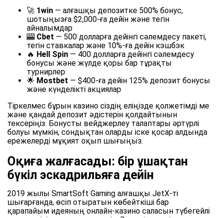
🚀
1win
— алғашқы депозитке 500% бонус,
шотыңызға $2,000-ға дейін және тегін
айналымдар
🎰
Cbet
— 500 долларға дейінгі сәлемдесу пакеті,
тегін ставкалар және 10%-ға дейін кэшбэк
🔥
Hell Spin
— 400 долларға дейінгі сәлемдесу
бонусы және жүлде қоры бар тұрақты
турнирлер
🌟
Mostbet
— $400-ға дейін 125% депозит бонусы
және күнделікті акциялар
Тіркелмес бұрын казино сіздің еліңізде қолжетімді ме
және қандай депозит әдістерін қолдайтынын
тексеріңіз. Бонусты вейджерлеу талаптары әртүрлі
болуы мүмкін, сондықтан оларды іске қосар алдында
ережелерді мұқият оқып шығыңыз.
Оқиға жалғасады: бір ұшақтан
бүкіл эскадрильяға дейін
2019 жылы SmartSoft Gaming алғашқы JetX-ті
шығарғанда, өсіп отыратын көбейткіші бар
қарапайым идеяның онлайн-казино саласын түбегейлі