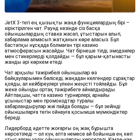
JetX 3-тегі ең қызықты жаңа функциялардың бірі –
кіріктірілген чат. Раунд кезінде сіз басқа
ойыншылардың ставка жасап, ұтыстарын алып,
хабарлама алмасып жатқанын көре аласыз. Бұл
бастапқы нұсқада болмаған тірі казино
атмосферасын жасайды. Чат бірнеше тілді, эмодзилер
мен стикерлерді қолдайды — бұл қарым-қатынасты
жанды әрі көркем етеді.
Чат арқылы тәжірибелі ойыншылар өз
байқауларымен бөліседі, жаңадан келгендер сұрақтар
қояды, ал кейбіреулері үлкен жеңісті тойлайды. Бұл
жеке ойынды ортақ тәжірибеге айналдырады.
Айтпақшы, чатта казино турнирлері, арнайы
ұсыныстар мен промокодтар туралы
хабарландырулар жиі пайда болады — бұл зейінді
ойыншыларға тегін ойнауға қосымша мүмкіндіктер
береді.
Лидерборд әдетте жоғарғы оң жақ бұрышта
көрсетіледі — ол күн, апта немесе ай бойынша ең көп
ұтыс алған үздік ойыншыларды көрсетеді. Кімде-кім