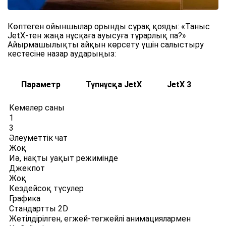
Көптеген ойыншылар орынды сұрақ қояды: «Таныс
JetX-тен жаңа нұсқаға ауысуға тұрарлық па?»
Айырмашылықты айқын көрсету үшін салыстыру
кестесіне назар аударыңыз:
Параметр
Түпнұсқа JetX
JetX 3
Кемелер саны
1
3
Әлеуметтік чат
Жоқ
Иә, нақты уақыт режимінде
Джекпот
Жоқ
Кездейсоқ түсулер
Графика
Стандартты 2D
Жетілдірілген, егжей-тегжейлі анимациялармен