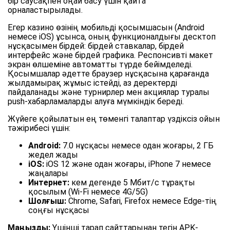
бір саусақпен оңай басу үшін қайта
орналастырылады.
Егер казино өзінің мобильді қосымшасын (Android
немесе iOS) ұсынса, оның функционалдығы десктоп
нұсқасымен бірдей: бірдей ставкалар, бірдей
интерфейс және бірдей графика. Респонсивті макет
экран өлшеміне автоматты түрде бейімделеді.
Қосымшалар әдетте браузер нұсқасына қарағанда
жылдамырақ жұмыс істейді, аз деректерді
пайдаланады және турнирлер мен акциялар туралы
push-хабарламаларды алуға мүмкіндік береді.
Жүйеге қойылатын ең төменгі талаптар үздіксіз ойын
тәжірибесі үшін:
Android:
7.0 нұсқасы немесе одан жоғары, 2 ГБ
жедел жады
iOS:
iOS 12 және одан жоғары, iPhone 7 немесе
жаңалары
Интернет:
кем дегенде 5 Мбит/с тұрақты
қосылым (Wi-Fi немесе 4G/5G)
Шолғыш:
Chrome, Safari, Firefox немесе Edge-тің
соңғы нұсқасы
Маңызды:
Үшінші тарап сайттарынан тегін APK-