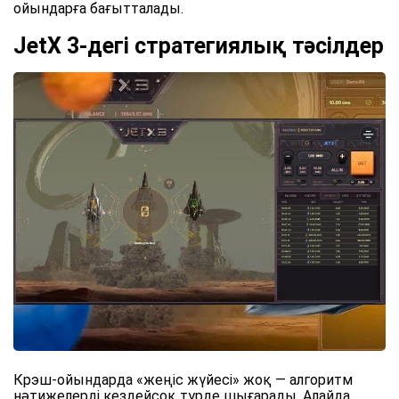
ойындарға бағытталады.
JetX 3-дегі стратегиялық тәсілдер
Крэш-ойындарда «жеңіс жүйесі» жоқ — алгоритм
нәтижелерді кездейсоқ түрде шығарады. Алайда