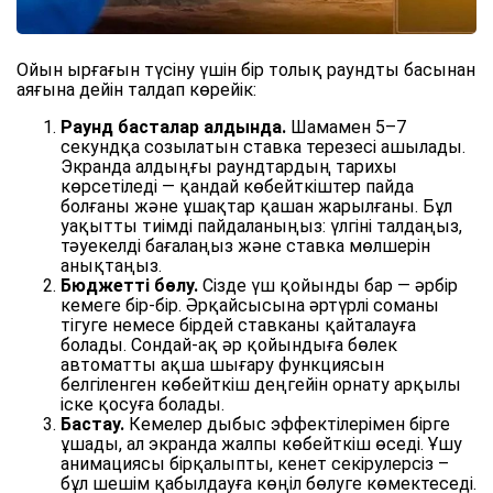
Ойын ырғағын түсіну үшін бір толық раундты басынан
аяғына дейін талдап көрейік:
Раунд басталар алдында.
Шамамен 5–7
секундқа созылатын ставка терезесі ашылады.
Экранда алдыңғы раундтардың тарихы
көрсетіледі — қандай көбейткіштер пайда
болғаны және ұшақтар қашан жарылғаны. Бұл
уақытты тиімді пайдаланыңыз: үлгіні талдаңыз,
тәуекелді бағалаңыз және ставка мөлшерін
анықтаңыз.
Бюджетті бөлу.
Сізде үш қойынды бар — әрбір
кемеге бір-бір. Әрқайсысына әртүрлі соманы
тігуге немесе бірдей ставканы қайталауға
болады. Сондай-ақ әр қойындыға бөлек
автоматты ақша шығару функциясын
белгіленген көбейткіш деңгейін орнату арқылы
іске қосуға болады.
Бастау.
Кемелер дыбыс эффектілерімен бірге
ұшады, ал экранда жалпы көбейткіш өседі. Ұшу
анимациясы бірқалыпты, кенет секірулерсіз –
бұл шешім қабылдауға көңіл бөлуге көмектеседі.