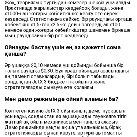
Жоқ, теориялық тұрғыдан кемелер шексіз ұша алады.
Практикада жарылыстар кездейсоқ болады, және
x1000-нан жоғары көбейткішке кезігу өте сирек
кездеседі. Статистикаға сәйкес, бір раундтағы орташа
көбейткіш x1,5-тен x2,5-ке дейін өзгереді, ал x100
немесе одан жоғары көбейткіштер шамамен бірнеше
мың раунд сайын бір рет кездеседі.
Ойнауды бастау үшін ең аз қажетті сома
қанша?
Әр ұшаққа $0,10 немесе үш қойынды бойынша бір
толық раундқа $0,30. Бұл краш-ойындар арасындағы
ең төменгі ставкалардың бірі болып табылады,
сондықтан JetX 3 бюджеттік ойынға және
стратегияларды сынауға өте қолайлы.
Мен демо режимінде ойнай аламын ба?
Көптеген казино JetX 3 ойынының демо-нұсқасын
ұсынады, сондықтан өз ақшаңызды тәуекелге тігіп
жатпай-ақ ойын механикасымен таныса аласыз.
Демо режимінде нақты ақша ұта алмайсыз, бірақ
стратегияларды сынап көруге, әртүрлі автоматты