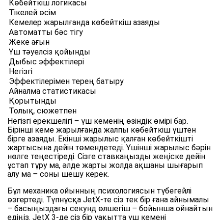
Көбейткіш логикасы
Тікелей өсім
Кемелер жарылғанда көбейткіш азаяды
Автоматты бәс тігу
Жеке ағын
Үш тәуелсіз қойынды
Дыбыс эффектілері
Негізгі
Эффектілерімен терең батыру
Айналма статистикасы
Қорытынды
Толық, сюжетпен
Негізгі ерекшелігі – үш кеменің өзіндік өмірі бар.
Бірінші кеме жарылғанда жалпы көбейткіш үштен
бірге азаяды. Екінші жарылыс қалған көбейткішті
жартысына дейін төмендетеді. Үшінші жарылыс бәрін
нөлге теңестіреді. Сізге ставкаңызды жеңіске дейін
ұстап тұру ма, әлде жарты жолда ақшаны шығарып
алу ма – соны шешу керек.
Бұл механика ойынның психологиясын түбегейлі
өзгертеді. Түпнұсқа JetX-те сіз тек бір ғана айнымалы
– басыңыздағы секунд өлшегіш – бойынша ойнайтын
едіңіз. JetX 3-де сіз бір уақытта үш кемені