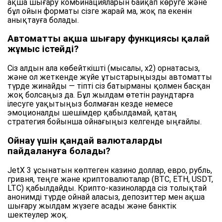
ақша шығару комбинацияларын байқап көруге және
бұл ойын форматы сізге жарай ма, жоқ па екенін
анықтауға болады.
Автоматты ақша шығару функциясы қалай
жұмыс істейді?
Сіз алдын ала көбейткішті (мысалы, x2) орнатасыз,
және ол жеткенде жүйе ұтыстарыңызды автоматты
түрде жинайды — тіпті сіз батырманы қолмен басқан
жоқ болсаңыз да. Бұл жылдам өтетін раундтарға
ілесуге уақытыңыз болмаған кезде немесе
эмоционалды шешімдер қабылдамай, қатаң
стратегия бойынша ойнағыңыз келгенде ыңғайлы.
Ойнау үшін қандай валюталарды
пайдалануға болады?
JetX 3 ұсынатын көптеген казино доллар, евро, рубль,
гривня, теңге және криптовалюталар (BTC, ETH, USDT,
LTC) қабылдайды. Крипто-казиноларда сіз толықтай
анонимді түрде ойнай аласыз, депозиттер мен ақша
шығару жылдам жүзеге асады және банктік
шектеулер жоқ.