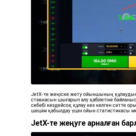
JetX-те жеңіске жету ойыншының құлаудың 
ставкасын шығарып алу қабілетіне байланы
себебі кездейсоқ құлау кез келген сәтте ор
шешім қабылдау үшін ойын статистикасы м
JetX-те жеңуге арналған ба