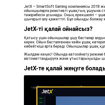
JetX – SmartSoft Gaming компаниясы 2018 ж
ойыншыларға реактивті ұшақтың ұшуына ста
тәжірибесін ұсынады. Оның ерекшелігі – ұ
шығарып алу қажеттігі. Бұл ойынды болжау м
JetX-ті қалай ойнайсыз?
Қатысу үшін ойыншылар ұшу басталар алдын
керек. Ойын басталғаннан кейін ұшақ көтер
көбейткіші арта береді. Ойыншылар ұшақ құл
Жылдам кеңес! Ойында автоойнату режимі б
автоматтандыруға және ұтыстарыңызды шығ
JetX-те қалай жеңуге болад