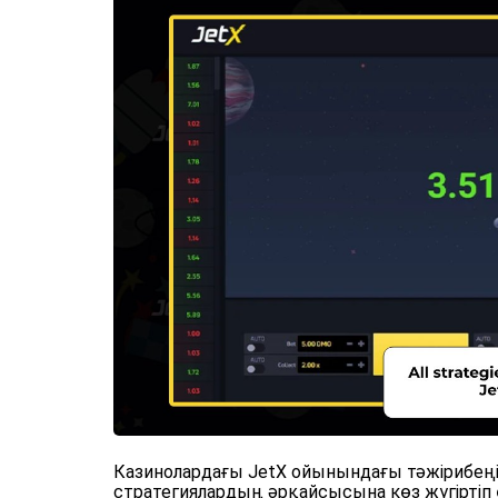
Казинолардағы JetX ойынындағы тәжірибеңі
стратегиялардың әрқайсысына көз жүгіртіп ө