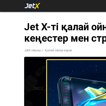
Jet X-ті қалай о
кеңестер мен ст
JetX ойыны
Қалай ойнау керек