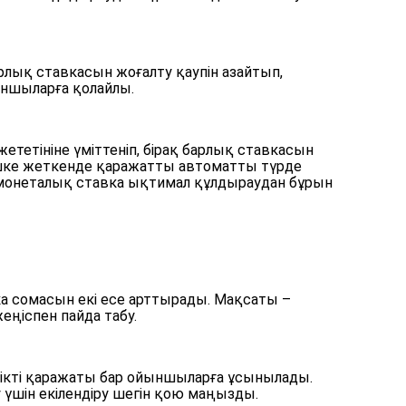
рлық ставкасын жоғалту қаупін азайтып,
ншыларға қолайлы.
тетініне үміттеніп, бірақ барлық ставкасын
ішке жеткенде қаражатты автоматты түрде
 монеталық ставка ықтимал құлдыраудан бұрын
ка сомасын екі есе арттырады. Мақсаты –
ңіспен пайда табу.
лікті қаражаты бар ойыншыларға ұсынылады.
шін екілендіру шегін қою маңызды.