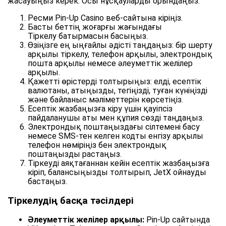
жасауыңыз керек. Осы нұсқауларды орындаңыз.
Ресми Pin-Up Casino веб-сайтына кіріңіз.
Басты беттің жоғарғы жағындағы
Тіркелу батырмасын басыңыз.
Өзіңізге ең ыңғайлы әдісті таңдаңыз: бір шерту
арқылы тіркелу, телефон арқылы, электрондық
пошта арқылы немесе әлеуметтік желілер
арқылы.
Қажетті өрістерді толтырыңыз: елді, есептік
валютаны, атыңызды, тегіңізді, туған күніңізді
және байланыс мәліметтерін көрсетіңіз.
Есептік жазбаңызға кіру үшін қауіпсіз
пайдаланушы аты мен құпия сөзді таңдаңыз.
Электрондық поштаңыздағы сілтемені басу
немесе SMS-тен келген кодты енгізу арқылы
телефон нөміріңіз бен электрондық
поштаңызды растаңыз.
Тіркеуді аяқтағаннан кейін есептік жазбаңызға
кіріп, балансыңызды толтырып, JetX ойнауды
бастаңыз.
Тіркелудің басқа тәсілдері
Әлеуметтік желілер арқылы:
Pin-Up сайтында