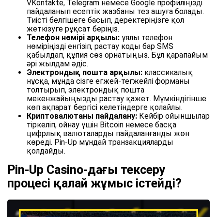
VKontakte, Telegram немесе Google профиліңізді
пайдаланып есептік жазбаны тез ашуға болады.
Тиісті белгішеге басып, деректеріңізге қол
жеткізуге рұқсат беріңіз.
Телефон нөмірі арқылы:
ұялы телефон
нөміріңізді енгізіп, растау коды бар SMS
қабылдап, құпия сөз орнатыңыз. Бұл қарапайым
әрі жылдам әдіс.
Электрондық пошта арқылы:
классикалық
нұсқа, мұнда сізге егжей-тегжейлі форманы
толтырып, электрондық пошта
мекенжайыңызды растау қажет. Мүмкіндігінше
көп ақпарат бергісі келетіндерге қолайлы.
Криптовалютаны пайдалану:
Кейбір ойыншылар
тіркеліп, ойнау үшін Bitcoin немесе басқа
цифрлық валюталарды пайдаланғанды жөн
көреді. Pin-Up мұндай транзакцияларды
қолдайды.
Pin-Up Casino-дағы тексеру
процесі қалай жұмыс істейді?