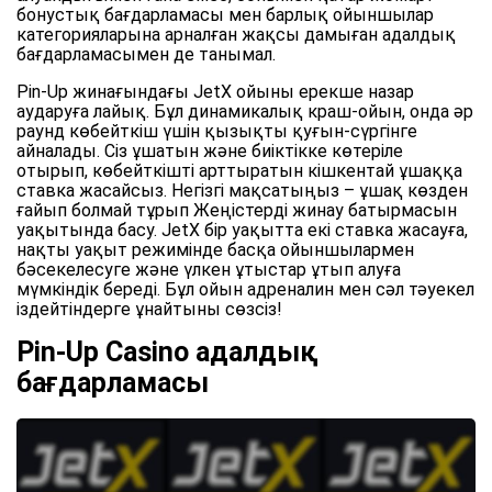
бонустық бағдарламасы мен барлық ойыншылар
категорияларына арналған жақсы дамыған адалдық
бағдарламасымен де танымал.
Pin-Up жинағындағы JetX ойыны ерекше назар
аударуға лайық. Бұл динамикалық краш-ойын, онда әр
раунд көбейткіш үшін қызықты қуғын-сүргінге
айналады. Сіз ұшатын және биіктікке көтеріле
отырып, көбейткішті арттыратын кішкентай ұшаққа
ставка жасайсыз. Негізгі мақсатыңыз – ұшақ көзден
ғайып болмай тұрып Жеңістерді жинау батырмасын
уақытында басу. JetX бір уақытта екі ставка жасауға,
нақты уақыт режимінде басқа ойыншылармен
бәсекелесуге және үлкен ұтыстар ұтып алуға
мүмкіндік береді. Бұл ойын адреналин мен сәл тәуекел
іздейтіндерге ұнайтыны сөзсіз!
Pin-Up Casino адалдық
бағдарламасы