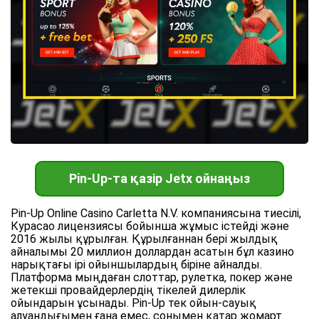
Pin-Up-та қазір Jetx ойнаңыз
Pin-Up Online Casino Carletta N.V. компаниясына тиесілі,
Курасао лицензиясы бойынша жұмыс істейді және
2016 жылы құрылған. Құрылғаннан бері жылдық
айналымы 20 миллион доллардан асатын бұл казино
нарықтағы ірі ойыншылардың біріне айналды.
Платформа мыңдаған слоттар, рулетка, покер және
жетекші провайдерлердің тікелей дилерлік
ойындарын ұсынады. Pin-Up тек ойын-сауық
алуандығымен ғана емес, сонымен қатар жомарт