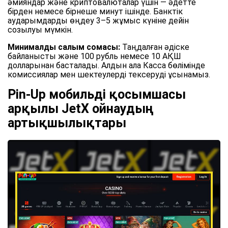
әмияндар және криптовалюталар үшін — әдетте
бірден немесе бірнеше минут ішінде. Банктік
аударымдарды өңдеу 3–5 жұмыс күніне дейін
созылуы мүмкін.
Минималды салым сомасы:
Таңдалған әдіске
байланысты және 100 рубль немесе 10 АҚШ
долларынан басталады. Алдын ала Касса бөлімінде
комиссиялар мен шектеулерді тексеруді ұсынамыз.
Pin-Up мобильді қосымшасы
арқылы JetX ойнаудың
артықшылықтары