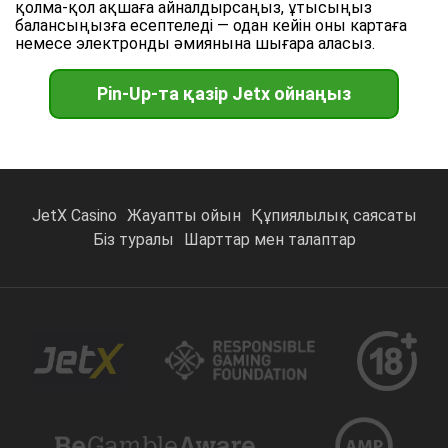
қолма-қол ақшаға айналдырсаңыз, ұтысыңыз
балансыңызға есептеледі — одан кейін оны картаға
немесе электронды әмиянына шығара аласыз.
Pin-Up-та қазір Jetx ойнаңыз
JetX Casino
Жауапты ойын
Құпиялылық саясаты
Біз туралы
Шарттар мен талаптар