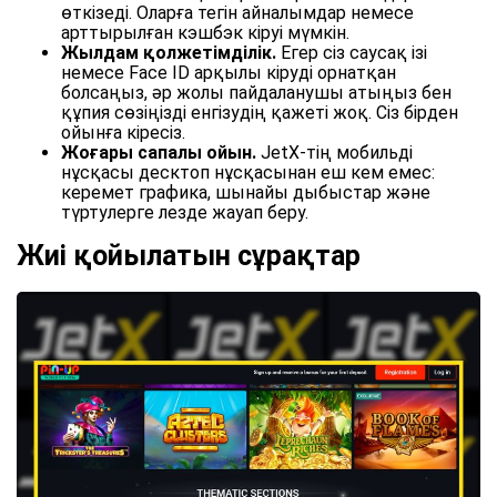
өткізеді. Оларға тегін айналымдар немесе
арттырылған кэшбэк кіруі мүмкін.
Жылдам қолжетімділік.
Егер сіз саусақ ізі
немесе Face ID арқылы кіруді орнатқан
болсаңыз, әр жолы пайдаланушы атыңыз бен
құпия сөзіңізді енгізудің қажеті жоқ. Сіз бірден
ойынға кіресіз.
Жоғары сапалы ойын.
JetX-тің мобильді
нұсқасы десктоп нұсқасынан еш кем емес:
керемет графика, шынайы дыбыстар және
түртулерге лезде жауап беру.
Жиі қойылатын сұрақтар