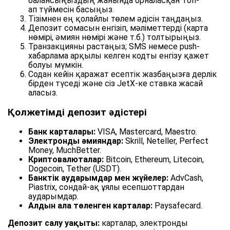
балансыңыздың жанында орналасқан Топ-
ап түймесін басыңыз.
Тізімнен ең қолайлы төлем әдісін таңдаңыз.
Депозит сомасын енгізіп, мәліметтерді (карта
нөмірі, әмиян нөмірі және т.б.) толтырыңыз.
Транзакцияны растаңыз; SMS немесе push-
хабарлама арқылы келген кодты енгізу қажет
болуы мүмкін.
Содан кейін қаражат есептік жазбаңызға дерлік
бірден түседі және сіз JetX-ке ставка жасай
аласыз.
Қолжетімді депозит әдістері
Банк карталары:
VISA, Mastercard, Maestro.
Электронды әмияндар:
Skrill, Neteller, Perfect
Money, MuchBetter.
Криптовалюталар:
Bitcoin, Ethereum, Litecoin,
Dogecoin, Tether (USDT).
Банктік аударымдар мен жүйелер:
AdvCash,
Piastrix, сондай-ақ ұялы есепшоттардан
аударымдар.
Алдын ала төленген карталар:
Paysafecard.
Депозит салу уақыты:
карталар, электронды