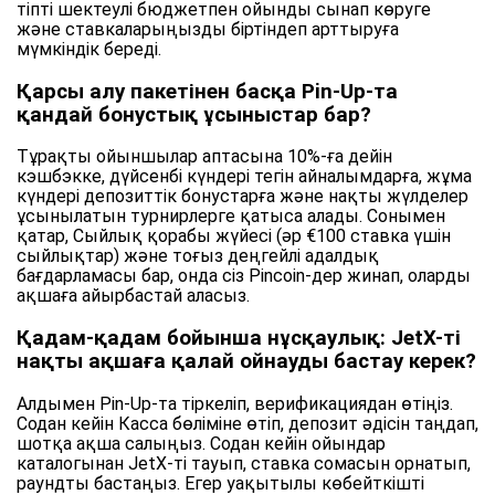
тіпті шектеулі бюджетпен ойынды сынап көруге
және ставкаларыңызды біртіндеп арттыруға
мүмкіндік береді.
Қарсы алу пакетінен басқа Pin-Up-та
қандай бонустық ұсыныстар бар?
Тұрақты ойыншылар аптасына 10%-ға дейін
кэшбэкке, дүйсенбі күндері тегін айналымдарға, жұма
күндері депозиттік бонустарға және нақты жүлделер
ұсынылатын турнирлерге қатыса алады. Сонымен
қатар, Сыйлық қорабы жүйесі (әр €100 ставка үшін
сыйлықтар) және тоғыз деңгейлі адалдық
бағдарламасы бар, онда сіз Pincoin-дер жинап, оларды
ақшаға айырбастай аласыз.
Қадам-қадам бойынша нұсқаулық: JetX-ті
нақты ақшаға қалай ойнауды бастау керек?
Алдымен Pin-Up-та тіркеліп, верификациядан өтіңіз.
Содан кейін Касса бөліміне өтіп, депозит әдісін таңдап,
шотқа ақша салыңыз. Содан кейін ойындар
каталогынан JetX-ті тауып, ставка сомасын орнатып,
раундты бастаңыз. Егер уақытылы көбейткішті