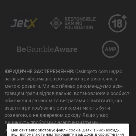
ЮРИДИЧНЕ ЗАСТЕРЕЖЕННЯ:
Casinojetx.com надає
загальну інформацію про казино-ігри виключно з
метою розваги. Ми настійливо рекомендуємо всім
гравцям грати відповідально, встановлюючи особисті
обмеження за часом та витратами. Пам'ятайте, що
азартні ігри пов'язані з ризиками і мають бути
розвагою, а не джерелом доходу. Якщо у вас
виникнуть проблеми з азартними іграми —
звертайтесь по допомогу.
Цей сайт використовує файли cookie. Деякі з них необхідні,
інші допомагають нам покращити ваш досвід користування