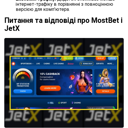
інтернет-трафіку в порівнянні з повноцінною
версією для комп'ютера.
Питання та відповіді про MostBet і
JetX