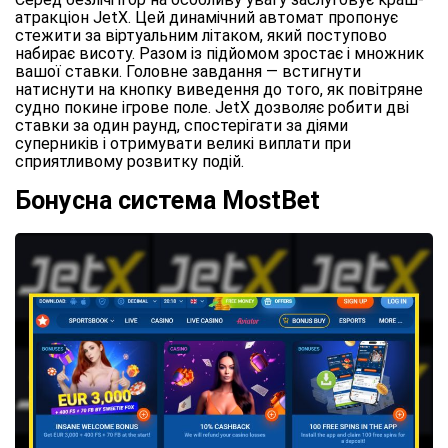
атракціон JetX. Цей динамічний автомат пропонує
стежити за віртуальним літаком, який поступово
набирає висоту. Разом із підйомом зростає і множник
вашої ставки. Головне завдання — встигнути
натиснути на кнопку виведення до того, як повітряне
судно покине ігрове поле. JetX дозволяє робити дві
ставки за один раунд, спостерігати за діями
суперників і отримувати великі виплати при
сприятливому розвитку подій.
Бонусна система MostBet