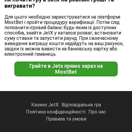
вигравати?
Для цього необхідно зареєструватися на платформі
MostBet і пройти процедуру верифікації. Потім слід
поповнити ігровий баланс будь-яким із доступних
способів, знайти JetX у каталозі розваг, встановити
суму ставки та запустити раунд. При своєчасному
виведенні виграшу кошти надійдуть на ваш рахунок,
звідки їх можна вивести на банківську картку або
електронний гаманець.
Грайте в Jetx прямо зараз на
MostBet
Казино JetX
Відповідальна гра
Політика конфіденційності
Про нас
Правила та умови