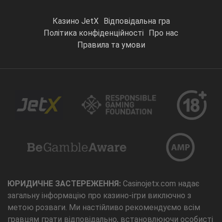
Казино JetX
Відповідальна гра
Політика конфіденційності
Про нас
Правила та умови
ЮРИДИЧНЕ ЗАСТЕРЕЖЕННЯ:
Casinojetx.com надає
загальну інформацію про казино-ігри виключно з
метою розваги. Ми настійливо рекомендуємо всім
гравцям грати відповідально, встановлюючи особисті