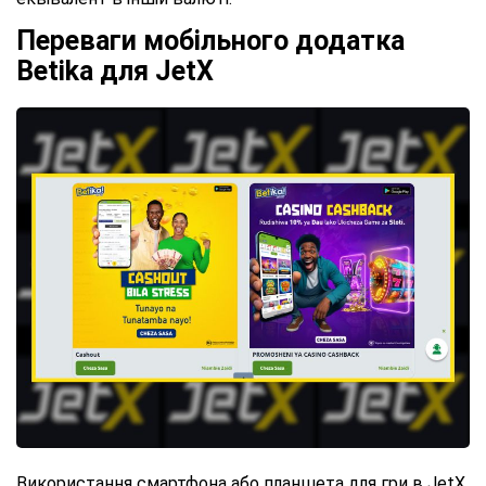
Переваги мобільного додатка
Betika для JetX
Використання смартфона або планшета для гри в JetX