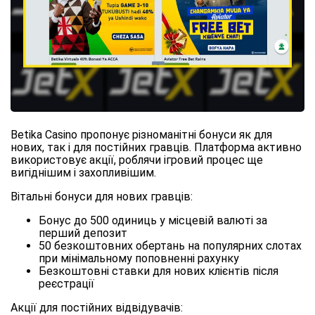
Betika Casino пропонує різноманітні бонуси як для
нових, так і для постійних гравців. Платформа активно
використовує акції, роблячи ігровий процес ще
вигіднішим і захопливішим.
Вітальні бонуси для нових гравців:
Бонус до 500 одиниць у місцевій валюті за
перший депозит
50 безкоштовних обертань на популярних слотах
при мінімальному поповненні рахунку
Безкоштовні ставки для нових клієнтів після
реєстрації
Акції для постійних відвідувачів: