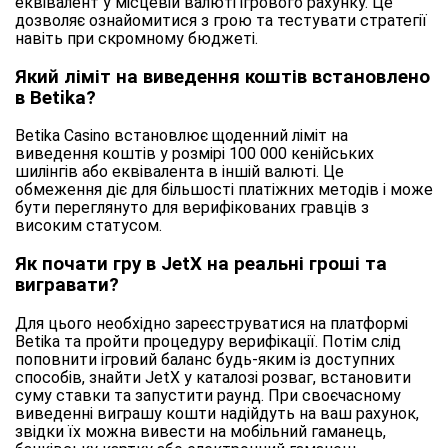
еквівалент у місцевій валюті ігрового рахунку. Це
дозволяє ознайомитися з грою та тестувати стратегії
навіть при скромному бюджеті.
Який ліміт на виведення коштів встановлено
в Betika?
Betika Casino встановлює щоденний ліміт на
виведення коштів у розмірі 100 000 кенійських
шилінгів або еквівалента в іншій валюті. Це
обмеження діє для більшості платіжних методів і може
бути переглянуто для верифікованих гравців з
високим статусом.
Як почати гру в JetX на реальні гроші та
вигравати?
Для цього необхідно зареєструватися на платформі
Betika та пройти процедуру верифікації. Потім слід
поповнити ігровий баланс будь-яким із доступних
способів, знайти JetX у каталозі розваг, встановити
суму ставки та запустити раунд. При своєчасному
виведенні виграшу кошти надійдуть на ваш рахунок,
звідки їх можна вивести на мобільний гаманець,