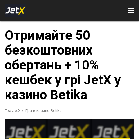
Отримайте 50
безкоштовних
обертань + 10%
кешбек у грі JetX у
Грати в JetX у казино
казино Betika
Гра JetX
Гра в казино Betika