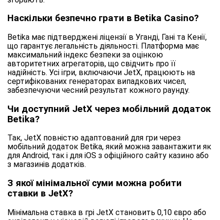
Наскільки безпечно грати в Betika Casino?
Betika має підтверджені ліцензії в Уганді, Гані та Кенії,
що гарантує легальність діяльності. Платформа має
максимальний індекс безпеки за оцінкою
авторитетних агрегаторів, що свідчить про її
надійність. Усі ігри, включаючи JetX, працюють на
сертифікованих генераторах випадкових чисел,
забезпечуючи чесний результат кожного раунду.
Чи доступний JetX через мобільний додаток
Betika?
Так, JetX повністю адаптований для гри через
мобільний додаток Betika, який можна завантажити як
для Android, так і для iOS з офіційного сайту казино або
з магазинів додатків.
З якої мінімальної суми можна робити
ставки в JetX?
Мінімальна ставка в грі JetX становить 0,10 євро або