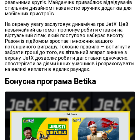
реальними круп'є. Майданчик приваблює відвідувачів
стильним дизайном і наявністю зручних додатків для
мобільних пристроїв.
На окрему увагу заслуговує динамічна гра JetX. Цей
незвичайний автомат пропонує робити ставки на
віртуальний літак, який поступово набирає висоту.
Разом із підйомом зростає і множник вашого
потенційного виграшу. Головне правило — встигнути
забрати гроші до того, як літальний апарат зникне з
екрану. JetX дозволяє робити дві ставки одночасно,
спостерігати за діями інших учасників і розраховувати
на великі виплати в вдалих раундах.
Бонусна програма Betika