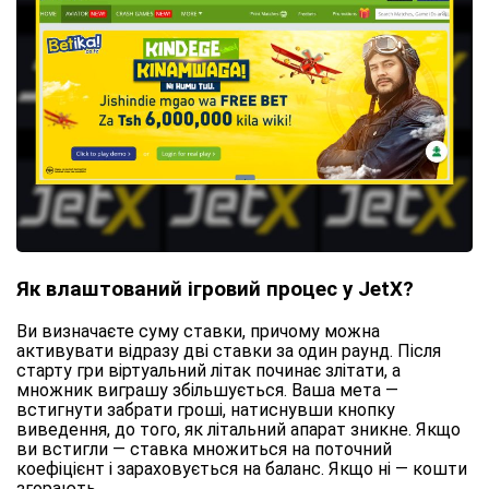
Як влаштований ігровий процес у JetX?
Ви визначаєте суму ставки, причому можна
активувати відразу дві ставки за один раунд. Після
старту гри віртуальний літак починає злітати, а
множник виграшу збільшується. Ваша мета —
встигнути забрати гроші, натиснувши кнопку
виведення, до того, як літальний апарат зникне. Якщо
ви встигли — ставка множиться на поточний
коефіцієнт і зараховується на баланс. Якщо ні — кошти
згорають.