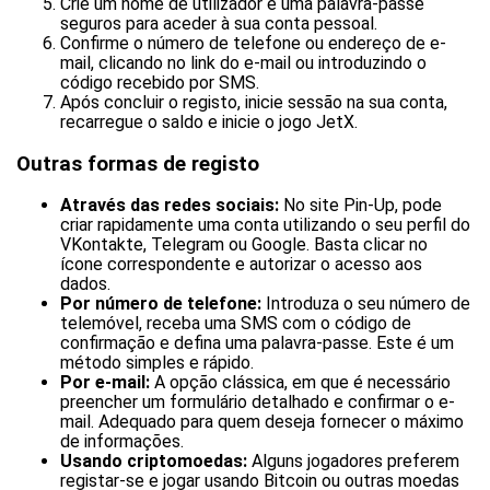
Crie um nome de utilizador e uma palavra-passe
seguros para aceder à sua conta pessoal.
Confirme o número de telefone ou endereço de e-
mail, clicando no link do e-mail ou introduzindo o
código recebido por SMS.
Após concluir o registo, inicie sessão na sua conta,
recarregue o saldo e inicie o jogo JetX.
Outras formas de registo
Através das redes sociais:
No site Pin-Up, pode
criar rapidamente uma conta utilizando o seu perfil do
VKontakte, Telegram ou Google. Basta clicar no
ícone correspondente e autorizar o acesso aos
dados.
Por número de telefone:
Introduza o seu número de
telemóvel, receba uma SMS com o código de
confirmação e defina uma palavra-passe. Este é um
método simples e rápido.
Por e-mail:
A opção clássica, em que é necessário
preencher um formulário detalhado e confirmar o e-
mail. Adequado para quem deseja fornecer o máximo
de informações.
Usando criptomoedas:
Alguns jogadores preferem
registar-se e jogar usando Bitcoin ou outras moedas