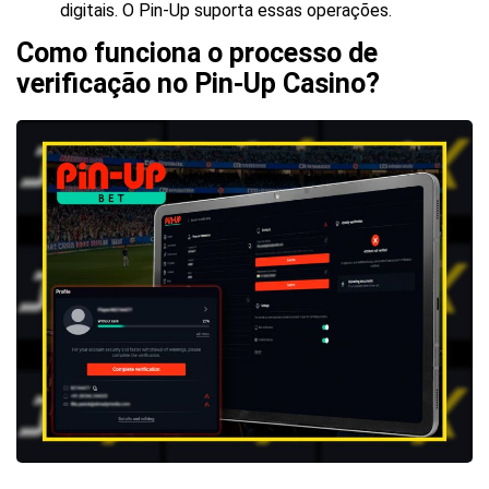
digitais. O Pin-Up suporta essas operações.
Como funciona o processo de
verificação no Pin-Up Casino?