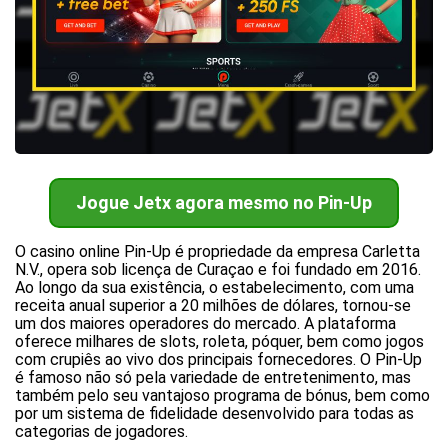
Jogue Jetx agora mesmo no Pin-Up
O casino online Pin-Up é propriedade da empresa Carletta
N.V., opera sob licença de Curaçao e foi fundado em 2016.
Ao longo da sua existência, o estabelecimento, com uma
receita anual superior a 20 milhões de dólares, tornou-se
um dos maiores operadores do mercado. A plataforma
oferece milhares de slots, roleta, póquer, bem como jogos
com crupiês ao vivo dos principais fornecedores. O Pin-Up
é famoso não só pela variedade de entretenimento, mas
também pelo seu vantajoso programa de bónus, bem como
por um sistema de fidelidade desenvolvido para todas as
categorias de jogadores.