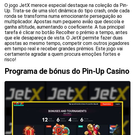
O jogo JetX merece especial destaque na coleção da Pin-
Up. Trata-se de uma slot dinâmica do tipo crash, onde cada
ronda se transforma numa emocionante perseguição ao
multiplicador. Apostas num pequeno avião que descola e
ganha altitude, aumentando o coeficiente. A tua principal
tarefa é clicar no botão Recolher o prémio a tempo, antes
que ele desapareça de vista. O JetX permite fazer duas
apostas ao mesmo tempo, competir com outros jogadores
em tempo real e receber grandes prémios. Este jogo vai
certamente agradar a quem procura emoções fortes e
risco!
Programa de bónus do Pin-Up Casino