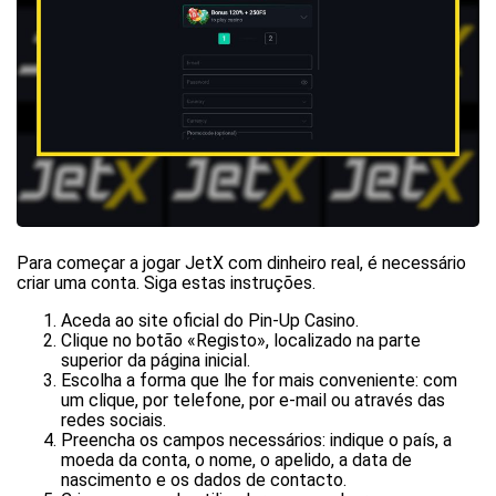
Para começar a jogar JetX com dinheiro real, é necessário
criar uma conta. Siga estas instruções.
Aceda ao site oficial do Pin-Up Casino.
Clique no botão «Registo», localizado na parte
superior da página inicial.
Escolha a forma que lhe for mais conveniente: com
um clique, por telefone, por e-mail ou através das
redes sociais.
Preencha os campos necessários: indique o país, a
moeda da conta, o nome, o apelido, a data de
nascimento e os dados de contacto.