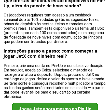
Que ofertas de bónus estão disponíveis no Pin-
Up, além do pacote de boas-vindas?
Os jogadores regulares têm acesso a um cashback
semanal de até 10%, rodadas grátis às segundas-feiras,
bónus de depósito às sextas-feiras e torneios com
prémios reais. Também está disponível o sistema Gift Box
(presentes por cada 100 euros apostados) e um programa
de fidelidade de nove níveis com acumulação de Pincoins,
que podem ser trocados por dinheiro.
Instruções passo a passo: como começar a
jogar JetX com dinheiro real?
Primeiro, crie uma conta no Pin-Up e conclua a verificação.
Em seguida, aceda ao Caixa, selecione o método de
recarga e efetue o depósito. Depois, procure o JetX no
catálogo de jogos, defina o valor da aposta e inicie a ronda.
Se tiver sorte e conseguir recolher o multiplicador a tempo,
os fundos ganhos serão creditados no seu saldo — a partir
daí, pode levantá-los para o seu cartão ou carteira
eletrónica.
Jogue Jetx agora mesmo no Pin-Up