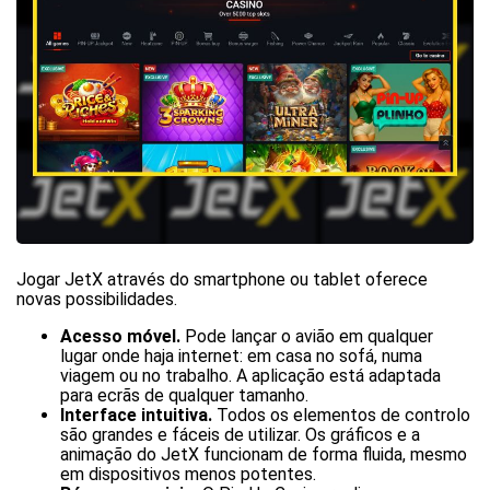
Jogar JetX através do smartphone ou tablet oferece
novas possibilidades.
Acesso móvel.
Pode lançar o avião em qualquer
lugar onde haja internet: em casa no sofá, numa
viagem ou no trabalho. A aplicação está adaptada
para ecrãs de qualquer tamanho.
Interface intuitiva.
Todos os elementos de controlo
são grandes e fáceis de utilizar. Os gráficos e a
animação do JetX funcionam de forma fluida, mesmo
em dispositivos menos potentes.