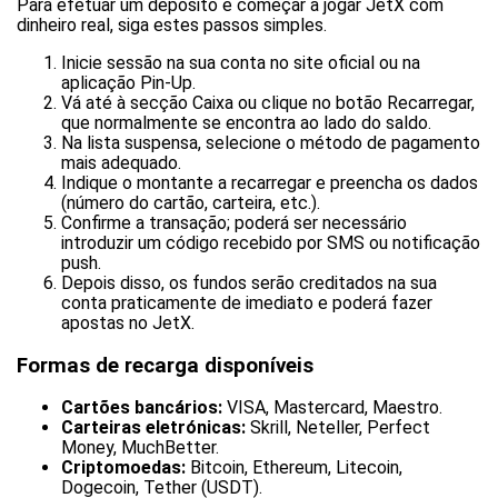
Para efetuar um depósito e começar a jogar JetX com
dinheiro real, siga estes passos simples.
Inicie sessão na sua conta no site oficial ou na
aplicação Pin-Up.
Vá até à secção Caixa ou clique no botão Recarregar,
que normalmente se encontra ao lado do saldo.
Na lista suspensa, selecione o método de pagamento
mais adequado.
Indique o montante a recarregar e preencha os dados
(número do cartão, carteira, etc.).
Confirme a transação; poderá ser necessário
introduzir um código recebido por SMS ou notificação
push.
Depois disso, os fundos serão creditados na sua
conta praticamente de imediato e poderá fazer
apostas no JetX.
Formas de recarga disponíveis
Cartões bancários:
VISA, Mastercard, Maestro.
Carteiras eletrónicas:
Skrill, Neteller, Perfect
Money, MuchBetter.
Criptomoedas:
Bitcoin, Ethereum, Litecoin,
Dogecoin, Tether (USDT).