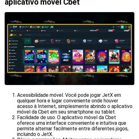
aplicativo móvel Cbet
Acessibilidade móvel. Você pode jogar JetX em
qualquer hora e lugar conveniente onde houver
acesso à Internet, simplesmente abrindo o aplicativo
móvel da Cbet em seu smartphone ou tablet.
Facilidade de uso. O aplicativo móvel da Cbet
oferece uma interface conveniente e intuitiva que
permite alternar facilmente entre diferentes jogos,
incluindo o JetX.