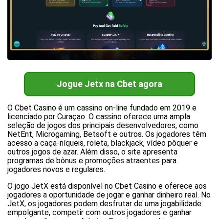
Jogue Jetx na Cbet agora
O Cbet Casino é um cassino on-line fundado em 2019 e
licenciado por Curaçao. O cassino oferece uma ampla
seleção de jogos dos principais desenvolvedores, como
NetEnt, Microgaming, Betsoft e outros. Os jogadores têm
acesso a caça-níqueis, roleta, blackjack, vídeo pôquer e
outros jogos de azar. Além disso, o site apresenta
programas de bônus e promoções atraentes para
jogadores novos e regulares.
O jogo JetX está disponível no Cbet Casino e oferece aos
jogadores a oportunidade de jogar e ganhar dinheiro real. No
JetX, os jogadores podem desfrutar de uma jogabilidade
empolgante, competir com outros jogadores e ganhar