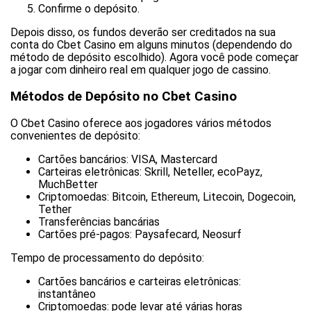
Confirme o depósito.
Depois disso, os fundos deverão ser creditados na sua
conta do Cbet Casino em alguns minutos (dependendo do
método de depósito escolhido). Agora você pode começar
a jogar com dinheiro real em qualquer jogo de cassino.
Métodos de Depósito no Cbet Casino
O Cbet Casino oferece aos jogadores vários métodos
convenientes de depósito:
Cartões bancários: VISA, Mastercard
Carteiras eletrônicas: Skrill, Neteller, ecoPayz,
MuchBetter
Criptomoedas: Bitcoin, Ethereum, Litecoin, Dogecoin,
Tether
Transferências bancárias
Cartões pré-pagos: Paysafecard, Neosurf
Tempo de processamento do depósito:
Cartões bancários e carteiras eletrônicas:
instantâneo
Criptomoedas: pode levar até várias horas