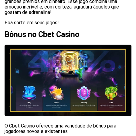
grandes prêmios em dinheiro. Esse jogo combina uma
emoção incrível e, com certeza, agradará àqueles que
gostam de adrenalina!
Boa sorte em seus jogos!
Bônus no Cbet Casino
O Cbet Casino oferece uma variedade de bônus para
jogadores novos e existentes.