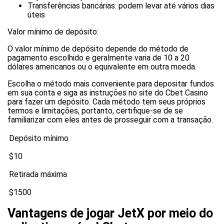
Transferências bancárias: podem levar até vários dias
úteis
Valor mínimo de depósito:
O valor mínimo de depósito depende do método de
pagamento escolhido e geralmente varia de 10 a 20
dólares americanos ou o equivalente em outra moeda.
Escolha o método mais conveniente para depositar fundos
em sua conta e siga as instruções no site do Cbet Casino
para fazer um depósito. Cada método tem seus próprios
termos e limitações, portanto, certifique-se de se
familiarizar com eles antes de prosseguir com a transação.
Depósito mínimo
$10
Retirada máxima
$1500
Vantagens de jogar JetX por meio do