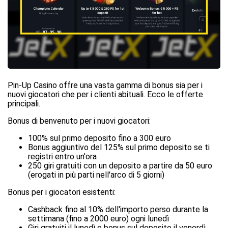
Pin-Up Casino offre una vasta gamma di bonus sia per i
nuovi giocatori che per i clienti abituali. Ecco le offerte
principali.
Bonus di benvenuto per i nuovi giocatori:
100% sul primo deposito fino a 300 euro
Bonus aggiuntivo del 125% sul primo deposito se ti
registri entro un'ora
250 giri gratuiti con un deposito a partire da 50 euro
(erogati in più parti nell'arco di 5 giorni)
Bonus per i giocatori esistenti:
Cashback fino al 10% dell'importo perso durante la
settimana (fino a 2000 euro) ogni lunedì
Giri gratuiti il lunedì e bonus sul deposito il venerdì