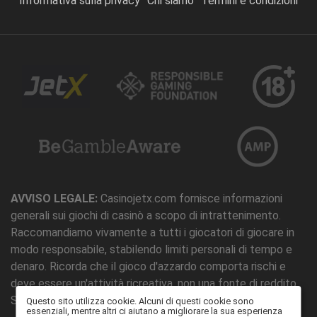
Informativa sulla privacy
Chi siamo
Termini e condizioni
AVVISO LEGALE:
Casinojetx.com fornisce informazioni
generali sui giochi di casinò a scopo di intrattenimento.
Raccomandiamo vivamente a tutti i giocatori di giocare in
modo responsabile, stabilendo limiti personali di tempo e
denaro. Ricorda che il gioco d'azzardo comporta rischi e
deve essere un'attività ricreativa, non una fonte di reddito.
Se il gioco diventa problematico, è disponibile aiuto.
Questo sito utilizza cookie. Alcuni di questi cookie sono
essenziali, mentre altri ci aiutano a migliorare la sua esperienza