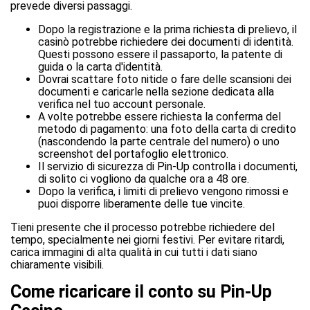
prevede diversi passaggi.
Dopo la registrazione e la prima richiesta di prelievo, il
casinò potrebbe richiedere dei documenti di identità.
Questi possono essere il passaporto, la patente di
guida o la carta d'identità.
Dovrai scattare foto nitide o fare delle scansioni dei
documenti e caricarle nella sezione dedicata alla
verifica nel tuo account personale.
A volte potrebbe essere richiesta la conferma del
metodo di pagamento: una foto della carta di credito
(nascondendo la parte centrale del numero) o uno
screenshot del portafoglio elettronico.
Il servizio di sicurezza di Pin-Up controlla i documenti,
di solito ci vogliono da qualche ora a 48 ore.
Dopo la verifica, i limiti di prelievo vengono rimossi e
puoi disporre liberamente delle tue vincite.
Tieni presente che il processo potrebbe richiedere del
tempo, specialmente nei giorni festivi. Per evitare ritardi,
carica immagini di alta qualità in cui tutti i dati siano
chiaramente visibili.
Come ricaricare il conto su Pin-Up