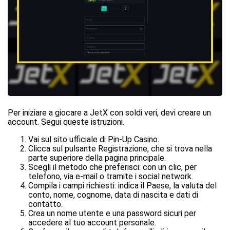
Per iniziare a giocare a JetX con soldi veri, devi creare un
account. Segui queste istruzioni.
Vai sul sito ufficiale di Pin-Up Casino.
Clicca sul pulsante Registrazione, che si trova nella
parte superiore della pagina principale.
Scegli il metodo che preferisci: con un clic, per
telefono, via e-mail o tramite i social network.
Compila i campi richiesti: indica il Paese, la valuta del
conto, nome, cognome, data di nascita e dati di
contatto.
Crea un nome utente e una password sicuri per
accedere al tuo account personale.