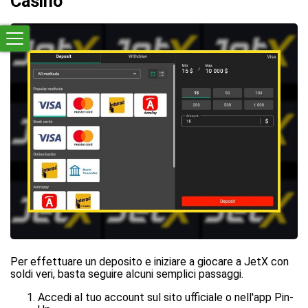
Casino
Per effettuare un deposito e iniziare a giocare a JetX con
soldi veri, basta seguire alcuni semplici passaggi.
Accedi al tuo account sul sito ufficiale o nell'app Pin-