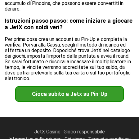
accumulo di Pincoins, che possono essere convertiti in
denaro.
Istruzioni passo passo: come iniziare a giocare
a JetX con soldi veri?
Per prima cosa crea un account su Pin-Up e completa la
verifica. Poi vai alla Cassa, scegli il metodo di ricarica ed
effettua un deposito. Dopodiché trova JetX nel catalogo
dei giochi, imposta l'importo della puntata e avvia il round.
Se sarai fortunato e riuscirai a incassare il moltiplicatore in
tempo, le vincite verranno accreditate sul tuo saldo, da
dove potrai prelevarle sulla tua carta o sul tuo portafoglio
elettronico.
Gioca subito a Jetx su Pin-Up
JetX Casino
Gioco responsabile