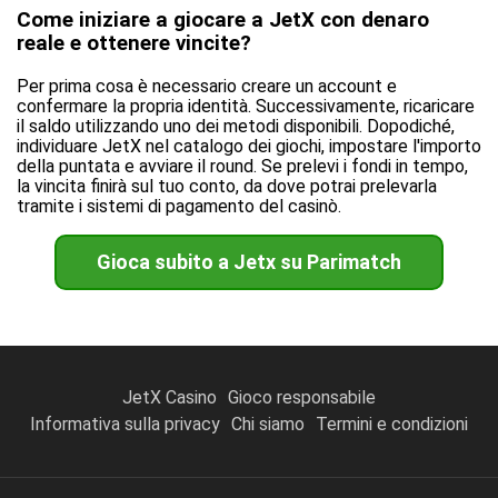
Come iniziare a giocare a JetX con denaro
reale e ottenere vincite?
Per prima cosa è necessario creare un account e
confermare la propria identità. Successivamente, ricaricare
il saldo utilizzando uno dei metodi disponibili. Dopodiché,
individuare JetX nel catalogo dei giochi, impostare l'importo
della puntata e avviare il round. Se prelevi i fondi in tempo,
la vincita finirà sul tuo conto, da dove potrai prelevarla
tramite i sistemi di pagamento del casinò.
Gioca subito a Jetx su Parimatch
JetX Casino
Gioco responsabile
Informativa sulla privacy
Chi siamo
Termini e condizioni