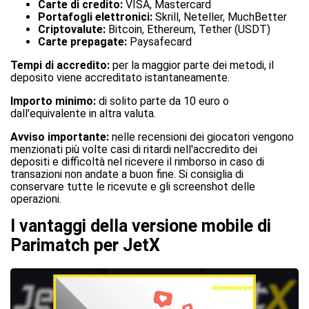
Carte di credito:
VISA, Mastercard
Portafogli elettronici:
Skrill, Neteller, MuchBetter
Criptovalute:
Bitcoin, Ethereum, Tether (USDT)
Carte prepagate:
Paysafecard
Tempi di accredito:
per la maggior parte dei metodi, il
deposito viene accreditato istantaneamente.
Importo minimo:
di solito parte da 10 euro o
dall'equivalente in altra valuta.
Avviso importante:
nelle recensioni dei giocatori vengono
menzionati più volte casi di ritardi nell'accredito dei
depositi e difficoltà nel ricevere il rimborso in caso di
transazioni non andate a buon fine. Si consiglia di
conservare tutte le ricevute e gli screenshot delle
operazioni.
I vantaggi della versione mobile di
Parimatch per JetX