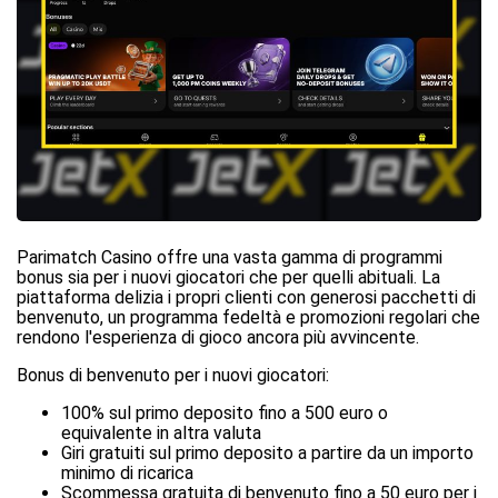
Parimatch Casino offre una vasta gamma di programmi
bonus sia per i nuovi giocatori che per quelli abituali. La
piattaforma delizia i propri clienti con generosi pacchetti di
benvenuto, un programma fedeltà e promozioni regolari che
rendono l'esperienza di gioco ancora più avvincente.
Bonus di benvenuto per i nuovi giocatori:
100% sul primo deposito fino a 500 euro o
equivalente in altra valuta
Giri gratuiti sul primo deposito a partire da un importo
minimo di ricarica
Scommessa gratuita di benvenuto fino a 50 euro per i