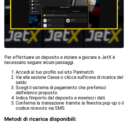
Per effettuare un deposito e iniziare a giocare a JetX è
necessario seguire alcuni passaggi.
Accedi al tuo profilo sul sito Parimatch.
Vai alla sezione Cassa o clicca sull'icona di ricarica del
saldo.
Scegli il sistema di pagamento che preferisci
dall'elenco proposto.
Indica l'importo del deposito e inserisci i dati.
Conferma la transazione tramite la finestra pop-up o il
codice ricevuto via SMS.
Metodi di ricarica disponibili: