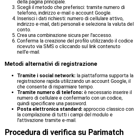
della pagina principale.
Scegli il metodo che preferisci: tramite numero di
telefono, indirizzo e-mail o account Google.
Inserisci i dati richiesti: numero di cellulare attivo,
indirizzo e-mail, dati personali e seleziona la valuta del
conto.
Crea una combinazione sicura per l'accesso.
Conferma la creazione del profilo utilizzando il codice
ricevuto via SMS o cliccando sul link contenuto
nell'e-mail.
Metodi alternativi di registrazione
Tramite i social network:
la piattaforma supporta la
registrazione rapida utilizzando un account Google, il
che consente di risparmiare tempo.
Tramite numero di telefono:
è necessario inserire il
numero di cellulare e confermarlo con un codice,
quindi specificare una password.
Posta elettronica standard:
approccio classico con
la compilazione di tutti i campi del modulo e
l'attivazione tramite e-mail.
Procedura di verifica su Parimatch