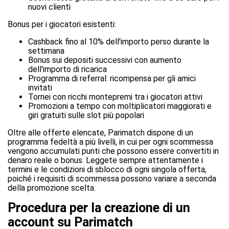
nuovi clienti
Bonus per i giocatori esistenti:
Cashback fino al 10% dell'importo perso durante la
settimana
Bonus sui depositi successivi con aumento
dell'importo di ricarica
Programma di referral: ricompensa per gli amici
invitati
Tornei con ricchi montepremi tra i giocatori attivi
Promozioni a tempo con moltiplicatori maggiorati e
giri gratuiti sulle slot più popolari
Oltre alle offerte elencate, Parimatch dispone di un
programma fedeltà a più livelli, in cui per ogni scommessa
vengono accumulati punti che possono essere convertiti in
denaro reale o bonus. Leggete sempre attentamente i
termini e le condizioni di sblocco di ogni singola offerta,
poiché i requisiti di scommessa possono variare a seconda
della promozione scelta.
Procedura per la creazione di un
account su Parimatch