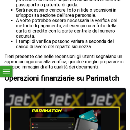
passaporto o patente di guida.
Sarà necessario caricare foto nitide o scansioni in
un'apposita sezione dell'area personale.
A volte potrebbe essere necessaria la verifica del
metodo di pagamento, ad esempio una foto della
carta di credito con la parte centrale del numero
oscurata.
I tempi di verifica possono variare a seconda del
carico di lavoro del reparto sicurezza.
Tieni presente che nelle recensioni gli utenti segnalano un
approccio rigoroso alla verifica, quindi è meglio preparare in
anticipo immagini di alta qualità dei documenti.
Operazioni finanziarie su Parimatch