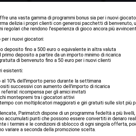
fre una vasta gamma di programmi bonus sia per i nuovi giocator
forma delizia i propri clienti con generosi pacchetti di benvenuto
i regolari che rendono l'esperienza di gioco ancora più avvincen
per i nuovi giocatori:
o deposito fino a 500 euro o equivalente in altra valuta
sul primo deposito a partire da un importo minimo di ricarica
tuita di benvenuto fino a 50 euro per i nuovi clienti
i esistenti:
 al 10% dell'importo perso durante la settimana
ositi successivi con aumento dell'importo di ricarica
eferral: ricompensa per gli amici invitati
chi montepremi tra i giocatori attivi
empo con moltiplicatori maggiorati e giri gratuiti sulle slot più p
lencate, Parimatch dispone di un programma fedeltà a più livelli, 
accumulati punti che possono essere convertiti in denaro rea
i termini e le condizioni di sblocco di ogni singola offerta, poich
variare a seconda della promozione scelta.