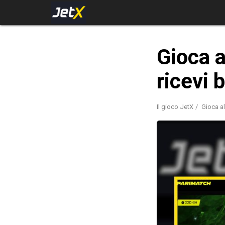
Gioca 
ricevi 
Il gioco JetX
Gioca a