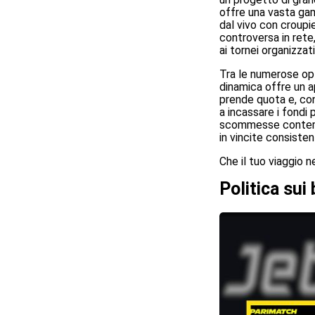
offre una vasta gam
dal vivo con croupi
controversa in rete,
ai tornei organizzat
Tra le numerose opz
dinamica offre un 
prende quota e, con 
a incassare i fondi
scommesse contempo
in vincite consiste
Che il tuo viaggio 
Politica sui