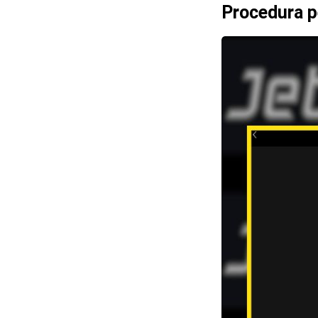
Procedura p