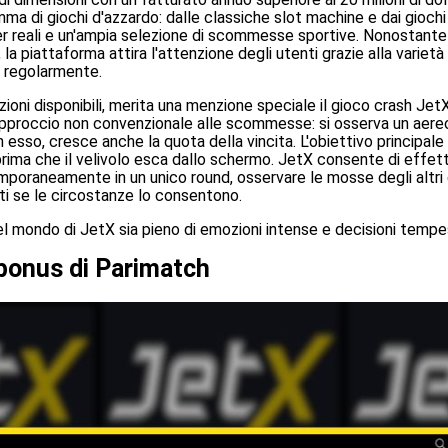
ma di giochi d'azzardo: dalle classiche slot machine e dai giochi 
er reali e un'ampia selezione di scommesse sportive. Nonostante
 la piattaforma attira l'attenzione degli utenti grazie alla varietà 
i regolarmente.
ioni disponibili, merita una menzione speciale il gioco crash Jet
approccio non convenzionale alle scommesse: si osserva un aereo
esso, cresce anche la quota della vincita. L'obiettivo principale è
 prima che il velivolo esca dallo schermo. JetX consente di effet
raneamente in un unico round, osservare le mosse degli altri g
nti se le circostanze lo consentono.
nel mondo di JetX sia pieno di emozioni intense e decisioni tempe
 bonus di Parimatch