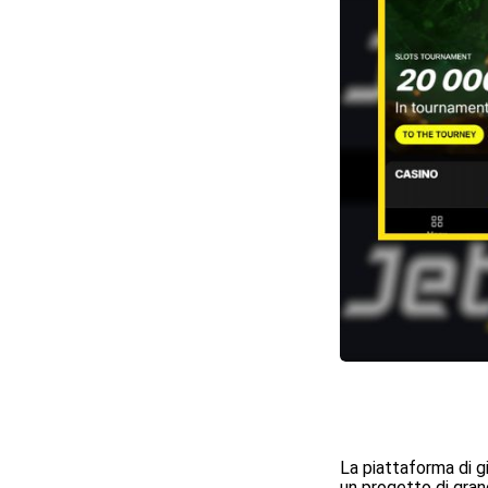
La piattaforma di g
un progetto di grand