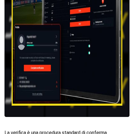
La verifica è una procedura standard di conferma