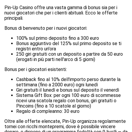
Pin-Up Casino offre una vasta gamma di bonus sia per i
nuovi giocatori che per i clienti abituali. Ecco le offerte
principali.
Bonus di benvenuto per i nuovi giocatori:
100% sul primo deposito fino a 300 euro
Bonus aggiuntivo del 125% sul primo deposito se ti
registri entro un'ora
250 giri gratuiti con un deposito a partire da 50 euro
(erogati in più parti nell'arco di 5 giorni)
Bonus per i giocatori esistenti:
Cashback fino al 10% dell'importo perso durante la
settimana (fino a 2000 euro) ogni lunedì
Giri gratuiti il lunedì e bonus sul deposito il venerdì
Sistema Gift Box: per ogni 100 euro di scommesse
ricevi una scatola regalo con bonus, giri gratuiti o
Pincoins (fino a 10 scatole al giorno)
Regalo di compleanno: 30 euro
Oltre alle offerte elencate, Pin-Up organizza regolarmente
tornei con ricchi montepremi, dove è possibile vincere
denaro, e dispone di un programma fedeltà con 9 livelli — da