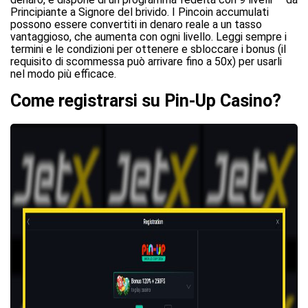
Principiante a Signore del brivido. I Pincoin accumulati
possono essere convertiti in denaro reale a un tasso
vantaggioso, che aumenta con ogni livello. Leggi sempre i
termini e le condizioni per ottenere e sbloccare i bonus (il
requisito di scommessa può arrivare fino a 50x) per usarli
nel modo più efficace.
Come registrarsi su Pin-Up Casino?