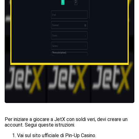
Per iniziare a giocare a JetX con soldi veri, devi creare un
account. Segui queste istruzioni.
Vai sul sito ufficiale di Pin-Up Casino.