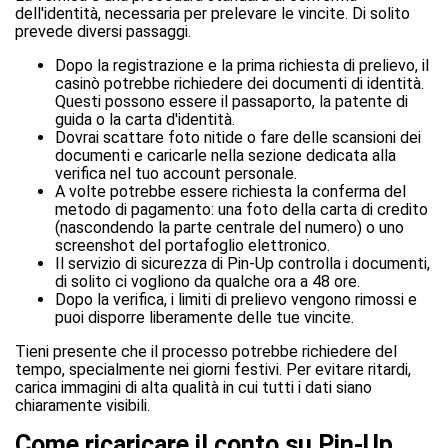
dell'identità, necessaria per prelevare le vincite. Di solito
prevede diversi passaggi.
Dopo la registrazione e la prima richiesta di prelievo, il
casinò potrebbe richiedere dei documenti di identità.
Questi possono essere il passaporto, la patente di
guida o la carta d'identità.
Dovrai scattare foto nitide o fare delle scansioni dei
documenti e caricarle nella sezione dedicata alla
verifica nel tuo account personale.
A volte potrebbe essere richiesta la conferma del
metodo di pagamento: una foto della carta di credito
(nascondendo la parte centrale del numero) o uno
screenshot del portafoglio elettronico.
Il servizio di sicurezza di Pin-Up controlla i documenti,
di solito ci vogliono da qualche ora a 48 ore.
Dopo la verifica, i limiti di prelievo vengono rimossi e
puoi disporre liberamente delle tue vincite.
Tieni presente che il processo potrebbe richiedere del
tempo, specialmente nei giorni festivi. Per evitare ritardi,
carica immagini di alta qualità in cui tutti i dati siano
chiaramente visibili.
Come ricaricare il conto su Pin-Up