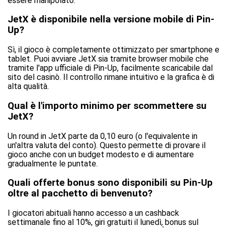
essere manipolato.
JetX è disponibile nella versione mobile di Pin-
Up?
Sì, il gioco è completamente ottimizzato per smartphone e
tablet. Puoi avviare JetX sia tramite browser mobile che
tramite l'app ufficiale di Pin-Up, facilmente scaricabile dal
sito del casinò. Il controllo rimane intuitivo e la grafica è di
alta qualità.
Qual è l'importo minimo per scommettere su
JetX?
Un round in JetX parte da 0,10 euro (o l'equivalente in
un'altra valuta del conto). Questo permette di provare il
gioco anche con un budget modesto e di aumentare
gradualmente le puntate.
Quali offerte bonus sono disponibili su Pin-Up
oltre al pacchetto di benvenuto?
I giocatori abituali hanno accesso a un cashback
settimanale fino al 10%, giri gratuiti il lunedì, bonus sul