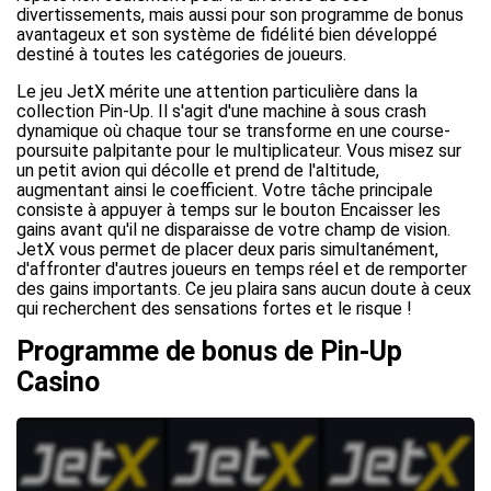
divertissements, mais aussi pour son programme de bonus
avantageux et son système de fidélité bien développé
destiné à toutes les catégories de joueurs.
Le jeu JetX mérite une attention particulière dans la
collection Pin-Up. Il s'agit d'une machine à sous crash
dynamique où chaque tour se transforme en une course-
poursuite palpitante pour le multiplicateur. Vous misez sur
un petit avion qui décolle et prend de l'altitude,
augmentant ainsi le coefficient. Votre tâche principale
consiste à appuyer à temps sur le bouton Encaisser les
gains avant qu'il ne disparaisse de votre champ de vision.
JetX vous permet de placer deux paris simultanément,
d'affronter d'autres joueurs en temps réel et de remporter
des gains importants. Ce jeu plaira sans aucun doute à ceux
qui recherchent des sensations fortes et le risque !
Programme de bonus de Pin-Up
Casino