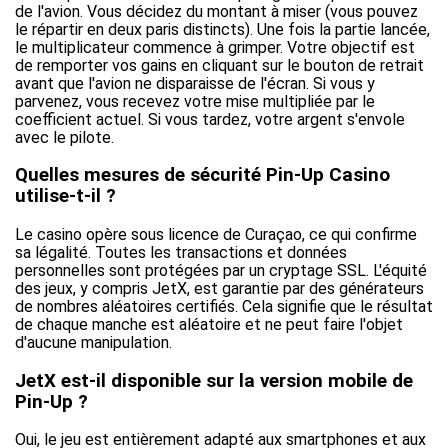
de l'avion. Vous décidez du montant à miser (vous pouvez
le répartir en deux paris distincts). Une fois la partie lancée,
le multiplicateur commence à grimper. Votre objectif est
de remporter vos gains en cliquant sur le bouton de retrait
avant que l'avion ne disparaisse de l'écran. Si vous y
parvenez, vous recevez votre mise multipliée par le
coefficient actuel. Si vous tardez, votre argent s'envole
avec le pilote.
Quelles mesures de sécurité Pin-Up Casino
utilise-t-il ?
Le casino opère sous licence de Curaçao, ce qui confirme
sa légalité. Toutes les transactions et données
personnelles sont protégées par un cryptage SSL. L'équité
des jeux, y compris JetX, est garantie par des générateurs
de nombres aléatoires certifiés. Cela signifie que le résultat
de chaque manche est aléatoire et ne peut faire l'objet
d'aucune manipulation.
JetX est-il disponible sur la version mobile de
Pin-Up ?
Oui, le jeu est entièrement adapté aux smartphones et aux