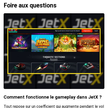
Foire aux questions
Comment fonctionne le gameplay dans JetX ?
Tout repose sur un coefficient qui augmente pendant le vol