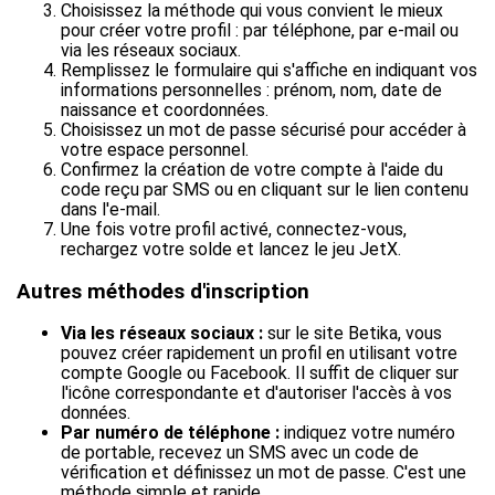
Choisissez la méthode qui vous convient le mieux
pour créer votre profil : par téléphone, par e-mail ou
via les réseaux sociaux.
Remplissez le formulaire qui s'affiche en indiquant vos
informations personnelles : prénom, nom, date de
naissance et coordonnées.
Choisissez un mot de passe sécurisé pour accéder à
votre espace personnel.
Confirmez la création de votre compte à l'aide du
code reçu par SMS ou en cliquant sur le lien contenu
dans l'e-mail.
Une fois votre profil activé, connectez-vous,
rechargez votre solde et lancez le jeu JetX.
Autres méthodes d'inscription
Via les réseaux sociaux :
sur le site Betika, vous
pouvez créer rapidement un profil en utilisant votre
compte Google ou Facebook. Il suffit de cliquer sur
l'icône correspondante et d'autoriser l'accès à vos
données.
Par numéro de téléphone :
indiquez votre numéro
de portable, recevez un SMS avec un code de
vérification et définissez un mot de passe. C'est une
méthode simple et rapide.