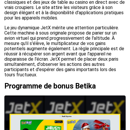
classiques et des jeux de table au casino en direct avec de
vrais croupiers. Le site attire les visiteurs grâce à son
design élégant et à la disponibilité d'applications pratiques
pour les appareils mobiles.
Le jeu dynamique JetX mérite une attention particulière.
Cette machine à sous originale propose de parier sur un
avion virtuel qui prend progressivement de l'altitude. À
mesure qu'il s'élève, le multiplicateur de vos gains
potentiels augmente également. La règle principale est de
réussir à récupérer son argent avant que l'appareil ne
disparaisse de l'écran. JetX permet de placer deux paris
simultanément, d'observer les actions des autres
participants et d'espérer des gains importants lors des
tours fructueux.
Programme de bonus Betika