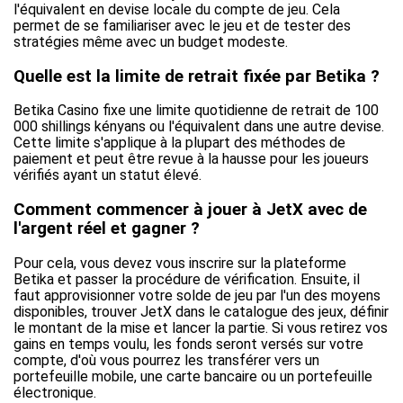
l'équivalent en devise locale du compte de jeu. Cela
permet de se familiariser avec le jeu et de tester des
stratégies même avec un budget modeste.
Quelle est la limite de retrait fixée par Betika ?
Betika Casino fixe une limite quotidienne de retrait de 100
000 shillings kényans ou l'équivalent dans une autre devise.
Cette limite s'applique à la plupart des méthodes de
paiement et peut être revue à la hausse pour les joueurs
vérifiés ayant un statut élevé.
Comment commencer à jouer à JetX avec de
l'argent réel et gagner ?
Pour cela, vous devez vous inscrire sur la plateforme
Betika et passer la procédure de vérification. Ensuite, il
faut approvisionner votre solde de jeu par l'un des moyens
disponibles, trouver JetX dans le catalogue des jeux, définir
le montant de la mise et lancer la partie. Si vous retirez vos
gains en temps voulu, les fonds seront versés sur votre
compte, d'où vous pourrez les transférer vers un
portefeuille mobile, une carte bancaire ou un portefeuille
électronique.