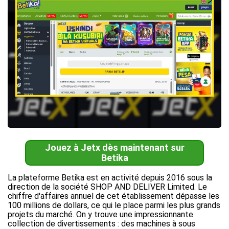
Jouez à Jetx dès maintenant sur
Betika
La plateforme Betika est en activité depuis 2016 sous la
direction de la société SHOP AND DELIVER Limited. Le
chiffre d'affaires annuel de cet établissement dépasse les
100 millions de dollars, ce qui le place parmi les plus grands
projets du marché. On y trouve une impressionnante
collection de divertissements : des machines à sous