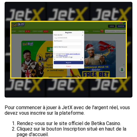
Pour commencer à jouer à JetX avec de l'argent réel, vous
devez vous inscrire sur la plateforme.
Rendez-vous sur le site officiel de Betika Casino.
Cliquez sur le bouton Inscription situé en haut de la
page d'accueil.