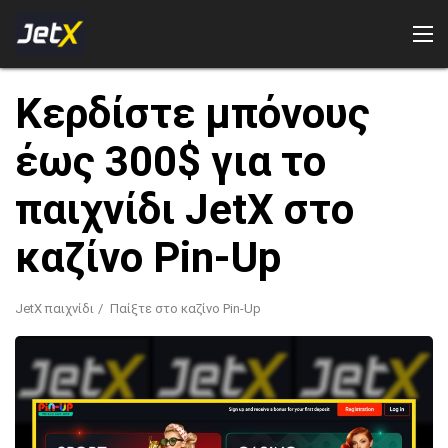
Κερδίστε μπόνους
έως 300$ για το
παιχνίδι JetX στο
καζίνο Pin-Up
Παίξε Jetx στο καζίνο
JetX παιχνίδι
Παίξτε στο καζίνο Pin-Up