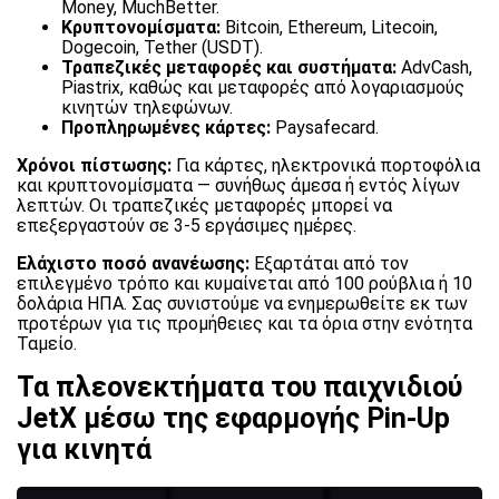
Money, MuchBetter.
Κρυπτονομίσματα:
Bitcoin, Ethereum, Litecoin,
Dogecoin, Tether (USDT).
Τραπεζικές μεταφορές και συστήματα:
AdvCash,
Piastrix, καθώς και μεταφορές από λογαριασμούς
κινητών τηλεφώνων.
Προπληρωμένες κάρτες:
Paysafecard.
Χρόνοι πίστωσης:
Για κάρτες, ηλεκτρονικά πορτοφόλια
και κρυπτονομίσματα — συνήθως άμεσα ή εντός λίγων
λεπτών. Οι τραπεζικές μεταφορές μπορεί να
επεξεργαστούν σε 3-5 εργάσιμες ημέρες.
Ελάχιστο ποσό ανανέωσης:
Εξαρτάται από τον
επιλεγμένο τρόπο και κυμαίνεται από 100 ρούβλια ή 10
δολάρια ΗΠΑ. Σας συνιστούμε να ενημερωθείτε εκ των
προτέρων για τις προμήθειες και τα όρια στην ενότητα
Ταμείο.
Τα πλεονεκτήματα του παιχνιδιού
JetX μέσω της εφαρμογής Pin-Up
για κινητά