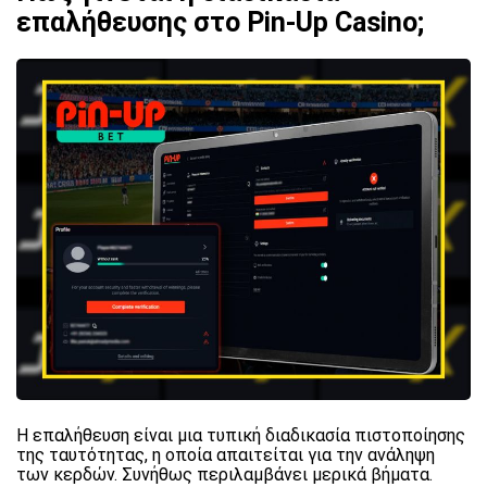
επαλήθευσης στο Pin-Up Casino;
Η επαλήθευση είναι μια τυπική διαδικασία πιστοποίησης
της ταυτότητας, η οποία απαιτείται για την ανάληψη
των κερδών. Συνήθως περιλαμβάνει μερικά βήματα.