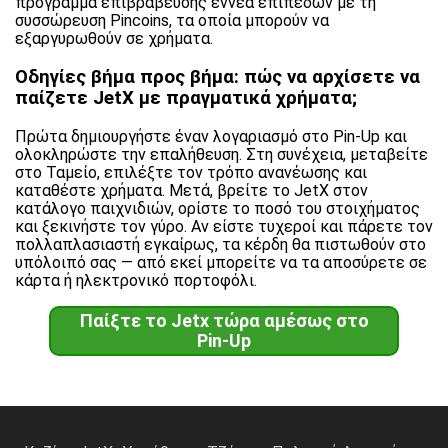
πρόγραμμα επιβράβευσης εννέα επιπέδων με τη
συσσώρευση Pincoins, τα οποία μπορούν να
εξαργυρωθούν σε χρήματα.
Οδηγίες βήμα προς βήμα: πώς να αρχίσετε να
παίζετε JetX με πραγματικά χρήματα;
Πρώτα δημιουργήστε έναν λογαριασμό στο Pin-Up και
ολοκληρώστε την επαλήθευση. Στη συνέχεια, μεταβείτε
στο Ταμείο, επιλέξτε τον τρόπο ανανέωσης και
καταθέστε χρήματα. Μετά, βρείτε το JetX στον
κατάλογο παιχνιδιών, ορίστε το ποσό του στοιχήματος
και ξεκινήστε τον γύρο. Αν είστε τυχεροί και πάρετε τον
πολλαπλασιαστή εγκαίρως, τα κέρδη θα πιστωθούν στο
υπόλοιπό σας — από εκεί μπορείτε να τα αποσύρετε σε
κάρτα ή ηλεκτρονικό πορτοφόλι.
Παίξτε το Jetx τώρα αμέσως στο
Pin-Up