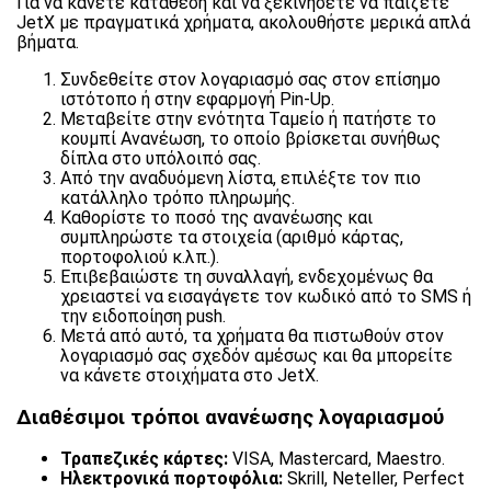
Για να κάνετε κατάθεση και να ξεκινήσετε να παίζετε
JetX με πραγματικά χρήματα, ακολουθήστε μερικά απλά
βήματα.
Συνδεθείτε στον λογαριασμό σας στον επίσημο
ιστότοπο ή στην εφαρμογή Pin-Up.
Μεταβείτε στην ενότητα Ταμείο ή πατήστε το
κουμπί Ανανέωση, το οποίο βρίσκεται συνήθως
δίπλα στο υπόλοιπό σας.
Από την αναδυόμενη λίστα, επιλέξτε τον πιο
κατάλληλο τρόπο πληρωμής.
Καθορίστε το ποσό της ανανέωσης και
συμπληρώστε τα στοιχεία (αριθμό κάρτας,
πορτοφολιού κ.λπ.).
Επιβεβαιώστε τη συναλλαγή, ενδεχομένως θα
χρειαστεί να εισαγάγετε τον κωδικό από το SMS ή
την ειδοποίηση push.
Μετά από αυτό, τα χρήματα θα πιστωθούν στον
λογαριασμό σας σχεδόν αμέσως και θα μπορείτε
να κάνετε στοιχήματα στο JetX.
Διαθέσιμοι τρόποι ανανέωσης λογαριασμού
Τραπεζικές κάρτες:
VISA, Mastercard, Maestro.
Ηλεκτρονικά πορτοφόλια:
Skrill, Neteller, Perfect