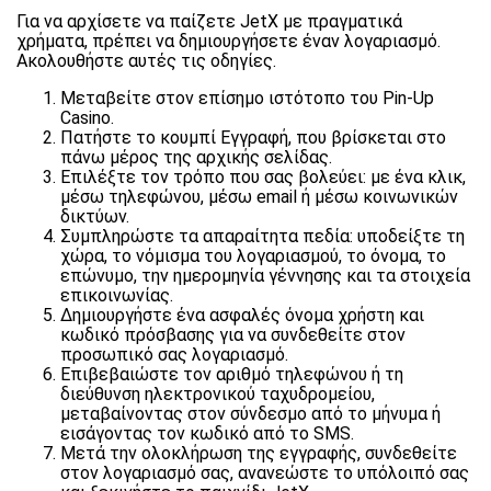
Για να αρχίσετε να παίζετε JetX με πραγματικά
χρήματα, πρέπει να δημιουργήσετε έναν λογαριασμό.
Ακολουθήστε αυτές τις οδηγίες.
Μεταβείτε στον επίσημο ιστότοπο του Pin-Up
Casino.
Πατήστε το κουμπί Εγγραφή, που βρίσκεται στο
πάνω μέρος της αρχικής σελίδας.
Επιλέξτε τον τρόπο που σας βολεύει: με ένα κλικ,
μέσω τηλεφώνου, μέσω email ή μέσω κοινωνικών
δικτύων.
Συμπληρώστε τα απαραίτητα πεδία: υποδείξτε τη
χώρα, το νόμισμα του λογαριασμού, το όνομα, το
επώνυμο, την ημερομηνία γέννησης και τα στοιχεία
επικοινωνίας.
Δημιουργήστε ένα ασφαλές όνομα χρήστη και
κωδικό πρόσβασης για να συνδεθείτε στον
προσωπικό σας λογαριασμό.
Επιβεβαιώστε τον αριθμό τηλεφώνου ή τη
διεύθυνση ηλεκτρονικού ταχυδρομείου,
μεταβαίνοντας στον σύνδεσμο από το μήνυμα ή
εισάγοντας τον κωδικό από το SMS.
Μετά την ολοκλήρωση της εγγραφής, συνδεθείτε
στον λογαριασμό σας, ανανεώστε το υπόλοιπό σας