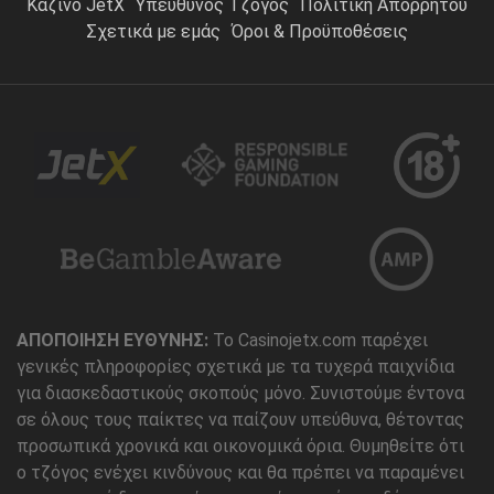
Καζίνο JetX
Υπεύθυνος Τζόγος
Πολιτική Απορρήτου
Σχετικά με εμάς
Όροι & Προϋποθέσεις
ΑΠΟΠΟΙΗΣΗ ΕΥΘΥΝΗΣ:
Το Casinojetx.com παρέχει
γενικές πληροφορίες σχετικά με τα τυχερά παιχνίδια
για διασκεδαστικούς σκοπούς μόνο. Συνιστούμε έντονα
σε όλους τους παίκτες να παίζουν υπεύθυνα, θέτοντας
προσωπικά χρονικά και οικονομικά όρια. Θυμηθείτε ότι
ο τζόγος ενέχει κινδύνους και θα πρέπει να παραμένει