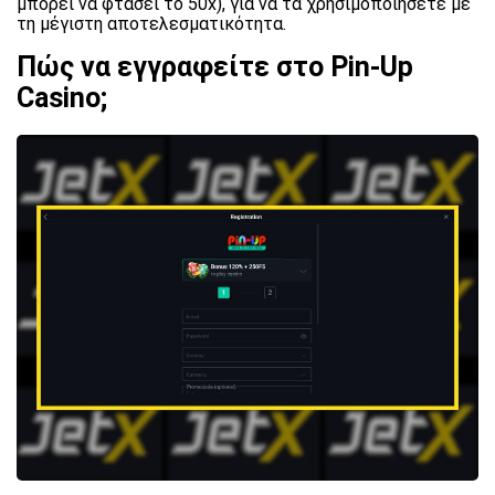
μπορεί να φτάσει το 50x), για να τα χρησιμοποιήσετε με
τη μέγιστη αποτελεσματικότητα.
Πώς να εγγραφείτε στο Pin-Up
Casino;