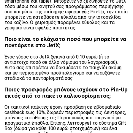
smartphone και tablet. Μπορείτε να ξεκινήσετε το JetX
τόσο μέσω του κινητού σας προγράμματος περιήγησης
όσο και μέσω της επίσημης εφαρμογής Pin-Up, την οποία
μπορείτε να κατεβάσετε εύκολα από την ιστοσελίδα
του καζίνο. Ο χειρισμός παραμένει εύκολος και τα
γραφικά είναι υψηλής ποιότητας.
Ποιο είναι το ελάχιστο ποσό που μπορείτε να
ποντάρετε στο JetX;
Ένας γύρος στο JetX ξεκινά από 0,10 ευρώ (ή το
αντίστοιχο ποσό σε άλλο νόμισμα του λογαριασμού).
Αυτό σας επιτρέπει να δοκιμάσετε το παιχνίδι ακόμη
και με περιορισμένο προϋπολογισμό και να αυξάνετε
σταδιακά τα πονταρίσματά σας.
Ποιες προσφορές μπόνους ισχύουν στο Pin-Up
εκτός από το πακέτο καλωσορίσματος;
Οι τακτικοί παίκτες έχουν πρόσβαση σε εβδομαδιαίο
cashback έως 10%, δωρεάν περιστροφές τις Δευτέρες,
μπόνους κατάθεσης τις Παρασκευές και τουρνουά με
πραγματικά έπαθλα. Επίσης, λειτουργεί το σύστημα Gift
Box (δώρα για κάθε 100 ευρώ στοιχημάτων) και ένα