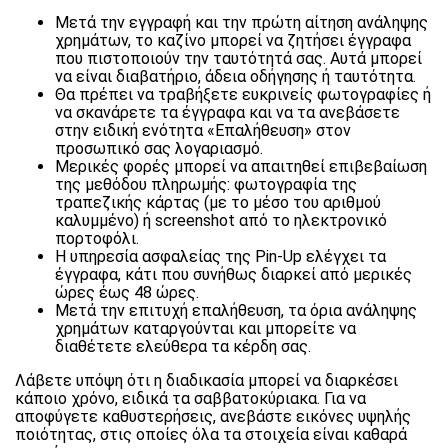
Μετά την εγγραφή και την πρώτη αίτηση ανάληψης
χρημάτων, το καζίνο μπορεί να ζητήσει έγγραφα
που πιστοποιούν την ταυτότητά σας. Αυτά μπορεί
να είναι διαβατήριο, άδεια οδήγησης ή ταυτότητα.
Θα πρέπει να τραβήξετε ευκρινείς φωτογραφίες ή
να σκανάρετε τα έγγραφα και να τα ανεβάσετε
στην ειδική ενότητα «Επαλήθευση» στον
προσωπικό σας λογαριασμό.
Μερικές φορές μπορεί να απαιτηθεί επιβεβαίωση
της μεθόδου πληρωμής: φωτογραφία της
τραπεζικής κάρτας (με το μέσο του αριθμού
καλυμμένο) ή screenshot από το ηλεκτρονικό
πορτοφόλι.
Η υπηρεσία ασφαλείας της Pin-Up ελέγχει τα
έγγραφα, κάτι που συνήθως διαρκεί από μερικές
ώρες έως 48 ώρες.
Μετά την επιτυχή επαλήθευση, τα όρια ανάληψης
χρημάτων καταργούνται και μπορείτε να
διαθέτετε ελεύθερα τα κέρδη σας.
Λάβετε υπόψη ότι η διαδικασία μπορεί να διαρκέσει
κάποιο χρόνο, ειδικά τα σαββατοκύριακα. Για να
αποφύγετε καθυστερήσεις, ανεβάστε εικόνες υψηλής
ποιότητας, στις οποίες όλα τα στοιχεία είναι καθαρά