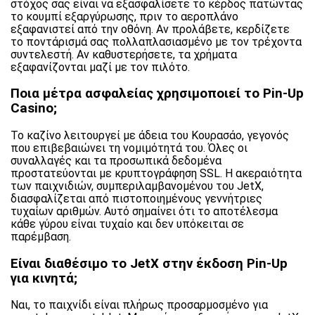
στόχος σας είναι να εξασφαλίσετε το κέρδος πατώντας
το κουμπί εξαργύρωσης, πριν το αεροπλάνο
εξαφανιστεί από την οθόνη. Αν προλάβετε, κερδίζετε
το ποντάρισμά σας πολλαπλασιασμένο με τον τρέχοντα
συντελεστή. Αν καθυστερήσετε, τα χρήματα
εξαφανίζονται μαζί με τον πιλότο.
Ποια μέτρα ασφαλείας χρησιμοποιεί το Pin-Up
Casino;
Το καζίνο λειτουργεί με άδεια του Κουρασάο, γεγονός
που επιβεβαιώνει τη νομιμότητά του. Όλες οι
συναλλαγές και τα προσωπικά δεδομένα
προστατεύονται με κρυπτογράφηση SSL. Η ακεραιότητα
των παιχνιδιών, συμπεριλαμβανομένου του JetX,
διασφαλίζεται από πιστοποιημένους γεννήτριες
τυχαίων αριθμών. Αυτό σημαίνει ότι το αποτέλεσμα
κάθε γύρου είναι τυχαίο και δεν υπόκειται σε
παρέμβαση.
Είναι διαθέσιμο το JetX στην έκδοση Pin-Up
για κινητά;
Ναι, το παιχνίδι είναι πλήρως προσαρμοσμένο για