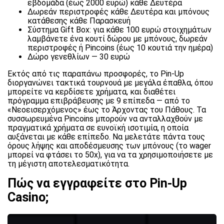
εβδομάδα (έως 2000 ευρώ) κάθε Δευτέρα
Δωρεάν περιστροφές κάθε Δευτέρα και μπόνους
κατάθεσης κάθε Παρασκευή
Σύστημα Gift Box: για κάθε 100 ευρώ στοιχημάτων
λαμβάνετε ένα κουτί δώρου με μπόνους, δωρεάν
περιστροφές ή Pincoins (έως 10 κουτιά την ημέρα)
Δώρο γενεθλίων — 30 ευρώ
Εκτός από τις παραπάνω προσφορές, το Pin-Up
διοργανώνει τακτικά τουρνουά με μεγάλα έπαθλα, όπου
μπορείτε να κερδίσετε χρήματα, και διαθέτει
πρόγραμμα επιβράβευσης με 9 επίπεδα — από το
«Νεοεισερχόμενος» έως το Άρχοντας του Πάθους. Τα
συσσωρευμένα Pincoins μπορούν να ανταλλαχθούν με
πραγματικά χρήματα σε ευνοϊκή ισοτιμία, η οποία
αυξάνεται με κάθε επίπεδο. Να μελετάτε πάντα τους
όρους λήψης και αποδέσμευσης των μπόνους (το wager
μπορεί να φτάσει το 50x), για να τα χρησιμοποιήσετε με
τη μέγιστη αποτελεσματικότητα.
Πώς να εγγραφείτε στο Pin-Up
Casino;