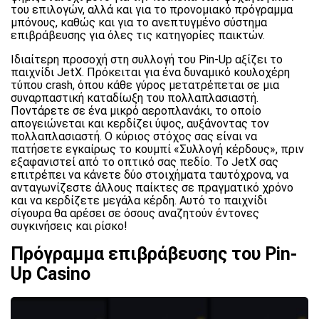
του επιλογών, αλλά και για το προνομιακό πρόγραμμα
μπόνους, καθώς και για το ανεπτυγμένο σύστημα
επιβράβευσης για όλες τις κατηγορίες παικτών.
Ιδιαίτερη προσοχή στη συλλογή του Pin-Up αξίζει το
παιχνίδι JetX. Πρόκειται για ένα δυναμικό κουλοχέρη
τύπου crash, όπου κάθε γύρος μετατρέπεται σε μια
συναρπαστική καταδίωξη του πολλαπλασιαστή.
Ποντάρετε σε ένα μικρό αεροπλανάκι, το οποίο
απογειώνεται και κερδίζει ύψος, αυξάνοντας τον
πολλαπλασιαστή. Ο κύριος στόχος σας είναι να
πατήσετε εγκαίρως το κουμπί «Συλλογή κέρδους», πριν
εξαφανιστεί από το οπτικό σας πεδίο. Το JetX σας
επιτρέπει να κάνετε δύο στοιχήματα ταυτόχρονα, να
ανταγωνίζεστε άλλους παίκτες σε πραγματικό χρόνο
και να κερδίζετε μεγάλα κέρδη. Αυτό το παιχνίδι
σίγουρα θα αρέσει σε όσους αναζητούν έντονες
συγκινήσεις και ρίσκο!
Πρόγραμμα επιβράβευσης του Pin-
Up Casino