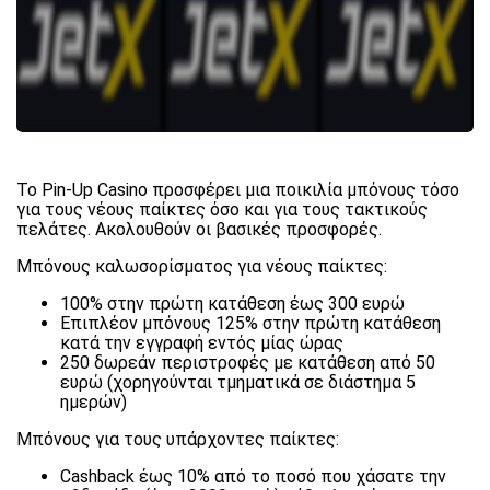
Το Pin-Up Casino προσφέρει μια ποικιλία μπόνους τόσο
για τους νέους παίκτες όσο και για τους τακτικούς
πελάτες. Ακολουθούν οι βασικές προσφορές.
Μπόνους καλωσορίσματος για νέους παίκτες:
100% στην πρώτη κατάθεση έως 300 ευρώ
Επιπλέον μπόνους 125% στην πρώτη κατάθεση
κατά την εγγραφή εντός μίας ώρας
250 δωρεάν περιστροφές με κατάθεση από 50
ευρώ (χορηγούνται τμηματικά σε διάστημα 5
ημερών)
Μπόνους για τους υπάρχοντες παίκτες:
Cashback έως 10% από το ποσό που χάσατε την