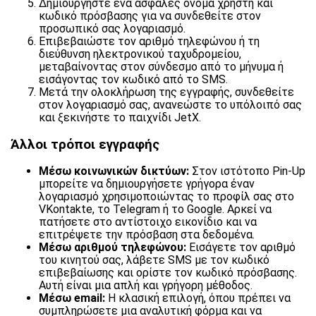
Δημιουργήστε ένα ασφαλές όνομα χρήστη και
κωδικό πρόσβασης για να συνδεθείτε στον
προσωπικό σας λογαριασμό.
Επιβεβαιώστε τον αριθμό τηλεφώνου ή τη
διεύθυνση ηλεκτρονικού ταχυδρομείου,
μεταβαίνοντας στον σύνδεσμο από το μήνυμα ή
εισάγοντας τον κωδικό από το SMS.
Μετά την ολοκλήρωση της εγγραφής, συνδεθείτε
στον λογαριασμό σας, ανανεώστε το υπόλοιπό σας
και ξεκινήστε το παιχνίδι JetX.
Άλλοι τρόποι εγγραφής
Μέσω κοινωνικών δικτύων:
Στον ιστότοπο Pin-Up
μπορείτε να δημιουργήσετε γρήγορα έναν
λογαριασμό χρησιμοποιώντας το προφίλ σας στο
VKontakte, το Telegram ή το Google. Αρκεί να
πατήσετε στο αντίστοιχο εικονίδιο και να
επιτρέψετε την πρόσβαση στα δεδομένα.
Μέσω αριθμού τηλεφώνου:
Εισάγετε τον αριθμό
του κινητού σας, λάβετε SMS με τον κωδικό
επιβεβαίωσης και ορίστε τον κωδικό πρόσβασης.
Αυτή είναι μια απλή και γρήγορη μέθοδος.
Μέσω email:
Η κλασική επιλογή, όπου πρέπει να
συμπληρώσετε μια αναλυτική φόρμα και να