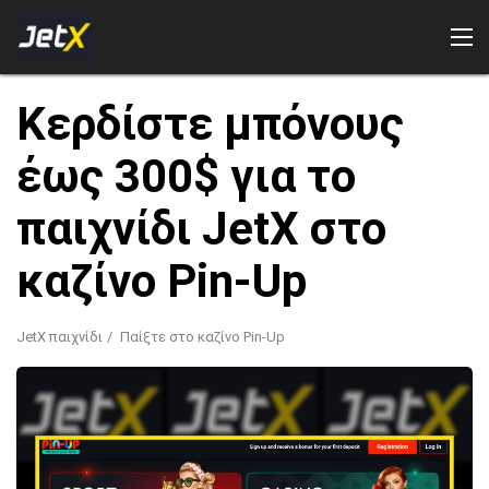
Κερδίστε μπόνους
έως 300$ για το
παιχνίδι JetX στο
καζίνο Pin-Up
Παίξε Jetx στο καζίνο
JetX παιχνίδι
Παίξτε στο καζίνο Pin-Up