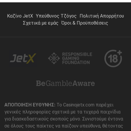
Καζίνο JetX
Υπεύθυνος Τζόγος
Πολιτική Απορρήτου
Σχετικά με εμάς
Όροι & Προϋποθέσεις
ΑΠΟΠΟΙΗΣΗ ΕΥΘΥΝΗΣ:
Το Casinojetx.com παρέχει
γενικές πληροφορίες σχετικά με τα τυχερά παιχνίδια
για διασκεδαστικούς σκοπούς μόνο. Συνιστούμε έντονα
σε όλους τους παίκτες να παίζουν υπεύθυνα, θέτοντας