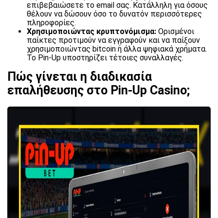
επιβεβαιώσετε το email σας. Κατάλληλη για όσους
θέλουν να δώσουν όσο το δυνατόν περισσότερες
πληροφορίες.
Χρησιμοποιώντας κρυπτονόμισμα:
Ορισμένοι
παίκτες προτιμούν να εγγραφούν και να παίξουν
χρησιμοποιώντας bitcoin ή άλλα ψηφιακά χρήματα.
Το Pin-Up υποστηρίζει τέτοιες συναλλαγές.
Πώς γίνεται η διαδικασία
επαλήθευσης στο Pin-Up Casino;