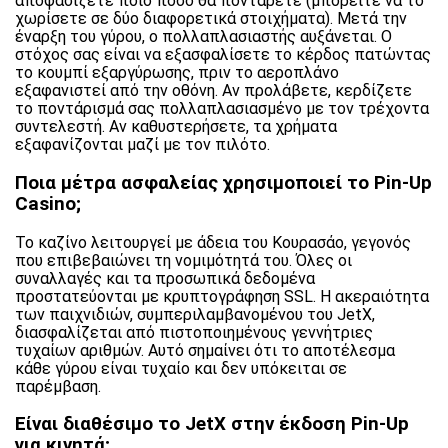
αποφασίζετε ποιο ποσό θα ποντάρετε (μπορείτε να το
χωρίσετε σε δύο διαφορετικά στοιχήματα). Μετά την
έναρξη του γύρου, ο πολλαπλασιαστής αυξάνεται. Ο
στόχος σας είναι να εξασφαλίσετε το κέρδος πατώντας
το κουμπί εξαργύρωσης, πριν το αεροπλάνο
εξαφανιστεί από την οθόνη. Αν προλάβετε, κερδίζετε
το ποντάρισμά σας πολλαπλασιασμένο με τον τρέχοντα
συντελεστή. Αν καθυστερήσετε, τα χρήματα
εξαφανίζονται μαζί με τον πιλότο.
Ποια μέτρα ασφαλείας χρησιμοποιεί το Pin-Up
Casino;
Το καζίνο λειτουργεί με άδεια του Κουρασάο, γεγονός
που επιβεβαιώνει τη νομιμότητά του. Όλες οι
συναλλαγές και τα προσωπικά δεδομένα
προστατεύονται με κρυπτογράφηση SSL. Η ακεραιότητα
των παιχνιδιών, συμπεριλαμβανομένου του JetX,
διασφαλίζεται από πιστοποιημένους γεννήτριες
τυχαίων αριθμών. Αυτό σημαίνει ότι το αποτέλεσμα
κάθε γύρου είναι τυχαίο και δεν υπόκειται σε
παρέμβαση.
Είναι διαθέσιμο το JetX στην έκδοση Pin-Up
για κινητά;