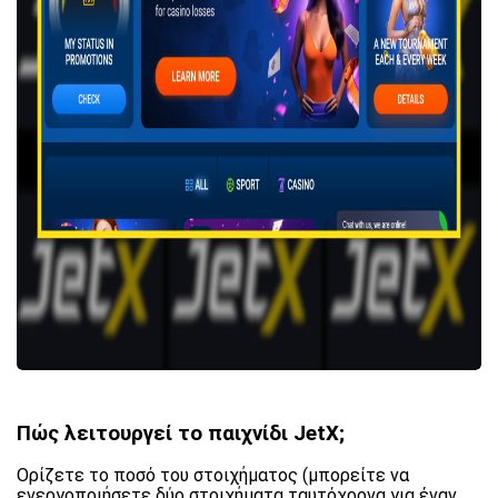
Πώς λειτουργεί το παιχνίδι JetX;
Ορίζετε το ποσό του στοιχήματος (μπορείτε να
ενεργοποιήσετε δύο στοιχήματα ταυτόχρονα για έναν