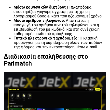
Μέσω κοινωνικών δικτύων:
Η πλατφόρμα
υποστηρίζει γρήγορη εγγραφή με τη χρήση
λογαριασμού Google, κάτι που εξοικονομεί χρόνο.
Μέσω αριθμού τηλεφώνου:
Απαιτείται η
εισαγωγή του αριθμού κινητού τηλεφώνου και η
επιβεβαίωσή του με κωδικό, και στη συνέχεια η
καθορισμός κωδικού πρόσβασης.
Τυπικό ηλεκτρονικό ταχυδρομείο:
Η κλασική
προσέγγιση με τη συμπλήρωση όλων των πεδίων
της φόρμας και την ενεργοποίηση μέσω e-mail.
Διαδικασία επαλήθευσης στο
Parimatch