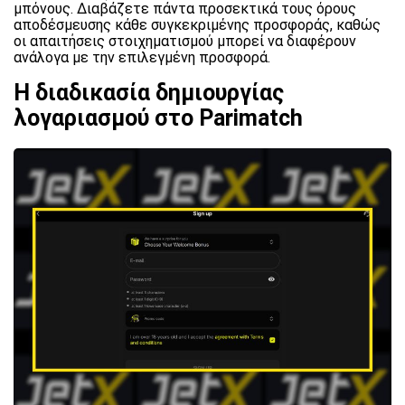
μπόνους. Διαβάζετε πάντα προσεκτικά τους όρους
αποδέσμευσης κάθε συγκεκριμένης προσφοράς, καθώς
οι απαιτήσεις στοιχηματισμού μπορεί να διαφέρουν
ανάλογα με την επιλεγμένη προσφορά.
Η διαδικασία δημιουργίας
λογαριασμού στο Parimatch