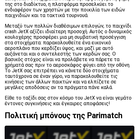
της στο διαδίκτυο, η πλατφόρμα προσελκύει το
ενδιαφέρον των χρηστών με την ποικιλία των ειδών
παιχνιδιών και τα τακτικά τουρνουά.
Μεταξύ των πολλών διαθέσιμων επιλογών, το παιχνίδι
crash JetX αξίζει ιδιαίτερη προσοχή. Αυτός ο δυναμικός
κουλοχέρης προσφέρει μια μη συμβατική προσέγγιση
στα στοιχήματα: παρακολουθείτε ένα εικονικό
αεροπλάνο που κερδίζει ύψος, και μαζί με αυτό
αυξάνεται και ο συντελεστής των κερδών σας. Ο
βασικός στόχος είναι να προλάβετε να πάρετε τα
χρήματά σας πριν το αεροσκάφος φύγει από την οθόνη.
Το JetX σας επιτρέπει να κάνετε δύο στοιχήματα
ταυτόχρονα σε έναν γύρο, να παρακολουθείτε τις
κινήσεις των άλλων παικτών και να ελπίζετε σε
μεγάλες αποδόσεις αν τα πράγματα πάνε καλά.
Είθε το ταξίδι σας στον κόσμο του JetX να είναι γεμάτο
έντονες συγκινήσεις και έγκαιρες αποφάσεις!
Πολιτική μπόνους της Parimatch