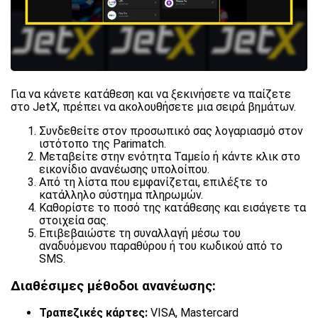
Για να κάνετε κατάθεση και να ξεκινήσετε να παίζετε
στο JetX, πρέπει να ακολουθήσετε μια σειρά βημάτων.
Συνδεθείτε στον προσωπικό σας λογαριασμό στον
ιστότοπο της Parimatch.
Μεταβείτε στην ενότητα Ταμείο ή κάντε κλικ στο
εικονίδιο ανανέωσης υπολοίπου.
Από τη λίστα που εμφανίζεται, επιλέξτε το
κατάλληλο σύστημα πληρωμών.
Καθορίστε το ποσό της κατάθεσης και εισάγετε τα
στοιχεία σας.
Επιβεβαιώστε τη συναλλαγή μέσω του
αναδυόμενου παραθύρου ή του κωδικού από το
SMS.
Διαθέσιμες μέθοδοι ανανέωσης:
Τραπεζικές κάρτες:
VISA, Mastercard