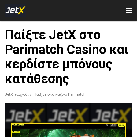
Παίξτε JetX στο
Parimatch Casino και
κερδίστε μπόνους
κατάθεσης
Παίξε Jetx στο καζίνο
JetX παιχνίδι
Παίξτε στο καζίνο Parimatch