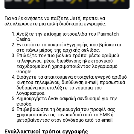
Για να ξεκινήσετε να παίζετε JetX, πρέπει να
ολοκληρώσετε μια απλή διαδικασία εγγραφής.
Ανοίξτε την επίσημη ιστοσελίδα του Parimatch
Casino.
Εντοπίστε το κουμπί «Εγγραφή», που βρίσκεται
στο πάνω μέρος της αρχικής σελίδας.
Επιλέξτε τον πιο βολικό τρόπο: μέσω αριθμού
τηλεφώνου, μέσω διεύθυνσης ηλεκτρονικού
ταχυδρομείου ή χρησιμοποιώντας λογαριασμό
Google.
Εισάγετε τα απαιτούμενα στοιχεία: ενεργό αριθμό
κινητού τηλεφώνου, διεύθυνση e-mail, προσωπικά
δεδομένα και επιλέξτε το νόμισμα του
λογαριασμού.
Δημιουργήστε έναν ασφαλή συνδυασμό για την
είσοδο.
Επιβεβαιώστε τη δημιουργία του προφίλ σας
χρησιμοποιώντας τον κωδικό από το SMS ή
μεταβαίνοντας στον σύνδεσμο από το email.
Εναλλακτικοί τρόποι εγγραφής