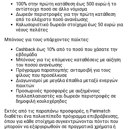
100% στην πρώτη κατάθεση έως 500 ευρώ ή το
αντίστοιχο ποσό σε άλλο νόμισμα
Δωρεάν περιστροφές για την πρώτη κατάθεση
από το ελάχιστο ποσό ανανέωσης
Καλωσοριστικό δωρεάν στοίχημα έως 50 ευρώ για
νέους πελάτες
Μπόνους για τους υπάρχοντες παίκτες:
Cashback έως 10% από το ποσό που χάσατε την
εβδομάδα
Μπόνους για τις επόμενες καταθέσεις με αύξηση
του ποσού ανανέωσης
Πρόγραμμα παραπομπής: ανταμοιβή για τους
φίλους που προσέλκυσε
Διαγωνισμοί με μεγάλα έπαθλα μεταξύ ενεργών
παικτών
Προσωρινές προσφορές με αυξημένους
πολλαπλασιαστές και δωρεάν περιστροφές σε
δημοφιλή κουλοχέρηδες
Εκτός από τις παραπάνω προσφορές, η Parimatch
διαθέτει ένα πολυεπίπεδο πρόγραμμα επιβράβευσης,
όπου για κάθε στοίχημα συγκεντρώνονται πόντοι που
μπορούν να εξαργυρωθούν σε πραγματικά χρήματα ή