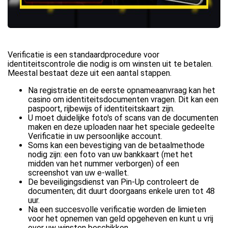
Verificatie is een standaardprocedure voor
identiteitscontrole die nodig is om winsten uit te betalen.
Meestal bestaat deze uit een aantal stappen.
Na registratie en de eerste opnameaanvraag kan het
casino om identiteitsdocumenten vragen. Dit kan een
paspoort, rijbewijs of identiteitskaart zijn.
U moet duidelijke foto's of scans van de documenten
maken en deze uploaden naar het speciale gedeelte
Verificatie in uw persoonlijke account.
Soms kan een bevestiging van de betaalmethode
nodig zijn: een foto van uw bankkaart (met het
midden van het nummer verborgen) of een
screenshot van uw e-wallet.
De beveiligingsdienst van Pin-Up controleert de
documenten; dit duurt doorgaans enkele uren tot 48
uur.
Na een succesvolle verificatie worden de limieten
voor het opnemen van geld opgeheven en kunt u vrij
over uw winsten beschikken.