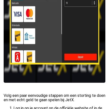
Volg een paar eenvoudige stappen om een storting te doen
en met echt geld te gaan spelen bij JetX.
Log in op je account op de officiële website of in de