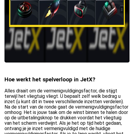
Hoe werkt het spelverloop in JetX?
Alles draait om de vermenigvuldigingsfactor, die stijgt
terwijl het vliegtuig vliegt. U bepaalt zelf welk bedrag u
inzet (u kunt dit in twee verschillende inzetten verdelen).
Na de start van de ronde gaat de vermenigvuldigingsfactor
omhoog. Het is jouw taak om de winst binnen te halen door
op de uitbetalingsknop te drukken voordat het vliegtuig
van het scherm verdwijnt. Als je het op tijd hebt gedaan,
ontvang je je inzet vermenigvuldigd met de huidige
vermenigvuldigingsfactor. Als je te lang wacht, vliegt het