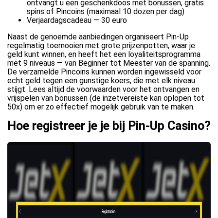
ontvangt u een geschenkdoos met bonussen, gratis
spins of Pincoins (maximaal 10 dozen per dag)
Verjaardagscadeau — 30 euro
Naast de genoemde aanbiedingen organiseert Pin-Up
regelmatig toernooien met grote prijzenpotten, waar je
geld kunt winnen, en heeft het een loyaliteitsprogramma
met 9 niveaus — van Beginner tot Meester van de spanning.
De verzamelde Pincoins kunnen worden ingewisseld voor
echt geld tegen een gunstige koers, die met elk niveau
stijgt. Lees altijd de voorwaarden voor het ontvangen en
vrijspelen van bonussen (de inzetvereiste kan oplopen tot
50x) om er zo effectief mogelijk gebruik van te maken.
Hoe registreer je je bij Pin-Up Casino?