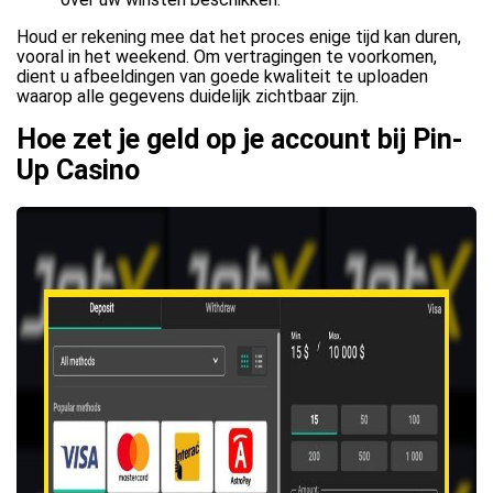
Houd er rekening mee dat het proces enige tijd kan duren,
vooral in het weekend. Om vertragingen te voorkomen,
dient u afbeeldingen van goede kwaliteit te uploaden
waarop alle gegevens duidelijk zichtbaar zijn.
Hoe zet je geld op je account bij Pin-
Up Casino