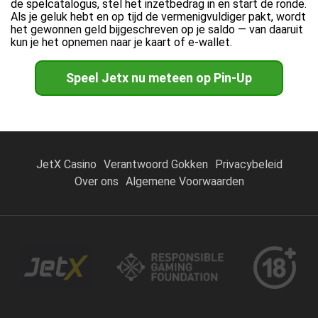
de spelcatalogus, stel het inzetbedrag in en start de ronde.
Als je geluk hebt en op tijd de vermenigvuldiger pakt, wordt
het gewonnen geld bijgeschreven op je saldo — van daaruit
kun je het opnemen naar je kaart of e-wallet.
Speel Jetx nu meteen op Pin-Up
JetX Casino
Verantwoord Gokken
Privacybeleid
Over ons
Algemene Voorwaarden