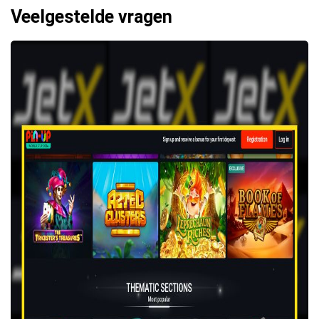
Veelgestelde vragen