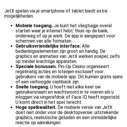
JetX spelen via je smartphone of tablet biedt extra
mogelijkheden.
Mobiele toegang.
Je kunt het vliegtuigje overal
starten waar je internet hebt: thuis op de bank,
onderweg of op je werk. De app is aangepast voor
schermen van alle formaten.
Gebruiksvriendelijke interface.
Alle
bedieningselementen zijn groot en handig. De
graphics en animaties van JetX werken soepel, zelfs
op minder krachtige apparaten.
Speciale bonussen.
Pin-Up Casino organiseert
regelmatig acties en loterijen exclusief voor
gebruikers van de mobiele app. Dit kunnen gratis spins
of een verhoogde cashback zijn.
Snelle toegang.
U hoeft niet elke keer uw
gebruikersnaam en wachtwoord in te voeren als u
inloggen via vingerafdruk of Face ID heeft ingesteld.
U komt direct in het spel terecht.
Hoge spelkwaliteit.
De mobiele versie van JetX
doet niet onder voor de desktopversie: uitstekende
graphics, realistische geluiden en een onmiddellijke
reactie op aanrakingen.