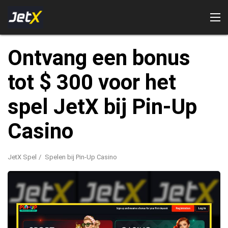
Ontvang een bonus
tot $ 300 voor het
spel JetX bij Pin-Up
Casino
JetX spelen in het casino
JetX Spel
Spelen bij Pin-Up Casino