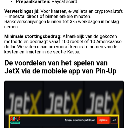
Prepaidkaarten:
Paysafecard.
Verwerkingstijd:
Voor kaarten, e-wallets en cryptovaluta's
— meestal direct of binnen enkele minuten.
Bankoverschrijvingen kunnen tot 3-5 werkdagen in beslag
nemen.
Minimale stortingsbedrag:
Afhankelijk van de gekozen
methode en bedraagt vanaf 100 roebel of 10 Amerikaanse
dollar. We raden u aan om vooraf kennis te nemen van de
kosten en limieten in de sectie Kassa.
De voordelen van het spelen van
JetX via de mobiele app van Pin-Up