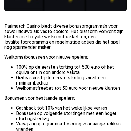
Parimatch Casino biedt diverse bonusprogramma’s voor
zowel nieuwe als vaste spelers. Het platform verwent zijn
klanten met royale welkomstpakketten, een
loyaliteitsprogramma en regelmatige acties die het spel
nog spannender maken.
Welkomstbonussen voor nieuwe spelers:
100% op de eerste storting tot 500 euro of het
equivalent in een andere valuta
Gratis spins bij de eerste storting vanaf een
minimumbedrag
Welkomstfreebet tot 50 euro voor nieuwe klanten
Bonussen voor bestaande spelers:
Cashback tot 10% van het wekelijkse verlies
Bonussen op volgende stortingen met een hoger
stortingsbedrag
Verwijzingsprogramma: beloning voor aangetrokken
vrienden