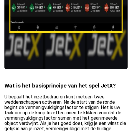
Wat is het basisprincipe van het spel JetX?
U bepaalt het inzetbedrag en kunt meteen twee
weddenschappen activeren. Na de start van de ronde
begint de vermenigvuldigingsfactor te stijgen. Het is uw
taak om op de knop Inzetten innen te klikken voordat de
vermenigvuldigingsfactor samen met het geanimeerde
object verdwijnt. Als je het goed doet, krijg je een winst die
gelijk is aan je inzet, vermenigvuldigd met de huidige