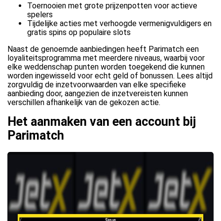
Toernooien met grote prijzenpotten voor actieve
spelers
Tijdelijke acties met verhoogde vermenigvuldigers en
gratis spins op populaire slots
Naast de genoemde aanbiedingen heeft Parimatch een
loyaliteitsprogramma met meerdere niveaus, waarbij voor
elke weddenschap punten worden toegekend die kunnen
worden ingewisseld voor echt geld of bonussen. Lees altijd
zorgvuldig de inzetvoorwaarden van elke specifieke
aanbieding door, aangezien de inzetvereisten kunnen
verschillen afhankelijk van de gekozen actie.
Het aanmaken van een account bij
Parimatch