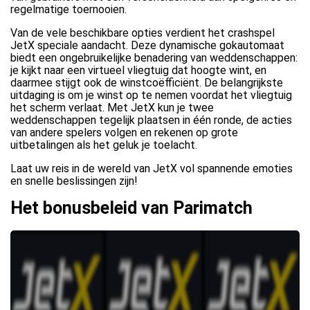
regelmatige toernooien.
Van de vele beschikbare opties verdient het crashspel
JetX speciale aandacht. Deze dynamische gokautomaat
biedt een ongebruikelijke benadering van weddenschappen:
je kijkt naar een virtueel vliegtuig dat hoogte wint, en
daarmee stijgt ook de winstcoëfficiënt. De belangrijkste
uitdaging is om je winst op te nemen voordat het vliegtuig
het scherm verlaat. Met JetX kun je twee
weddenschappen tegelijk plaatsen in één ronde, de acties
van andere spelers volgen en rekenen op grote
uitbetalingen als het geluk je toelacht.
Laat uw reis in de wereld van JetX vol spannende emoties
en snelle beslissingen zijn!
Het bonusbeleid van Parimatch