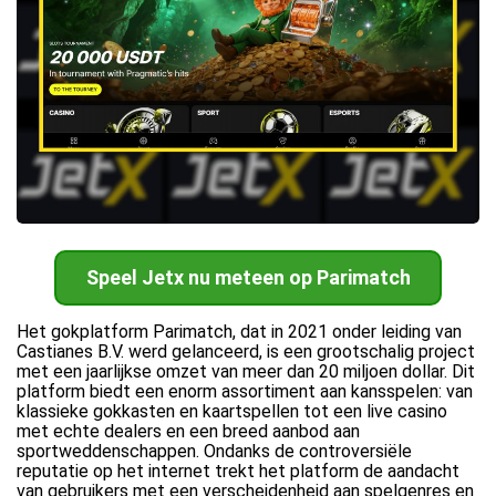
Speel Jetx nu meteen op Parimatch
Het gokplatform Parimatch, dat in 2021 onder leiding van
Castianes B.V. werd gelanceerd, is een grootschalig project
met een jaarlijkse omzet van meer dan 20 miljoen dollar. Dit
platform biedt een enorm assortiment aan kansspelen: van
klassieke gokkasten en kaartspellen tot een live casino
met echte dealers en een breed aanbod aan
sportweddenschappen. Ondanks de controversiële
reputatie op het internet trekt het platform de aandacht
van gebruikers met een verscheidenheid aan spelgenres en