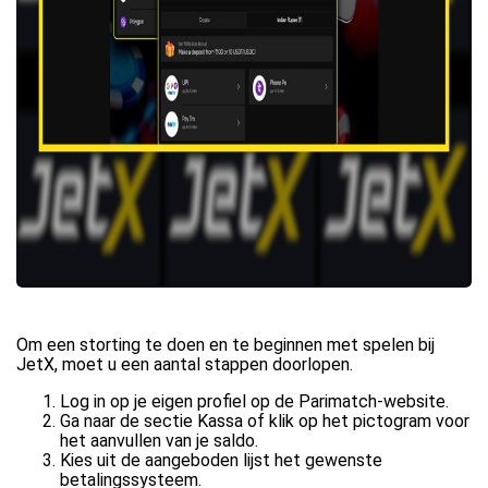
Om een storting te doen en te beginnen met spelen bij
JetX, moet u een aantal stappen doorlopen.
Log in op je eigen profiel op de Parimatch-website.
Ga naar de sectie Kassa of klik op het pictogram voor
het aanvullen van je saldo.
Kies uit de aangeboden lijst het gewenste
betalingssysteem.