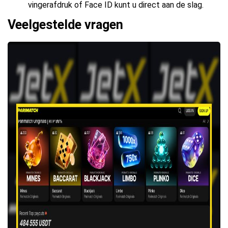
vingerafdruk of Face ID kunt u direct aan de slag.
Veelgestelde vragen