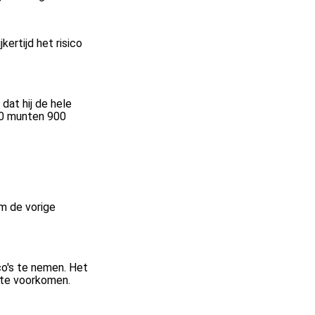
kertijd het risico
dat hij de hele
100 munten 900
om de vorige
co's te nemen. Het
n te voorkomen.