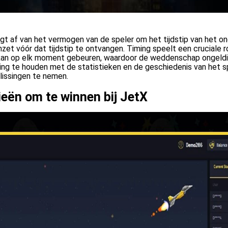
gt af van het vermogen van de speler om het tijdstip van het o
nzet vóór dat tijdstip te ontvangen. Timing speelt een cruciale r
 kan op elk moment gebeuren, waardoor de weddenschap ongeldi
ning te houden met de statistieken en de geschiedenis van het 
issingen te nemen.
ieën om te winnen bij JetX