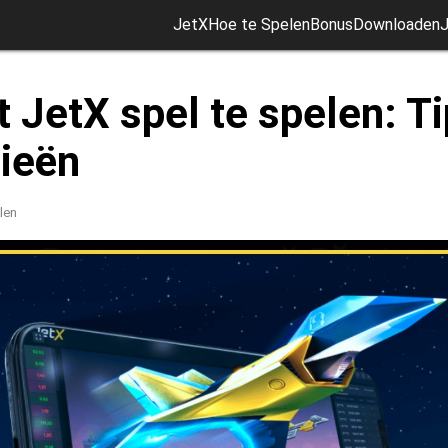
JetX
Hoe te Spelen
Bonus
Downloaden
J
 JetX spel te spelen: T
gieën
len