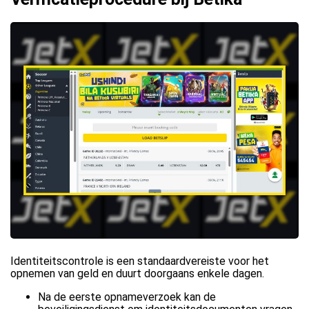
Identiteitscontrole is een standaardvereiste voor het
opnemen van geld en duurt doorgaans enkele dagen.
Na de eerste opnameverzoek kan de