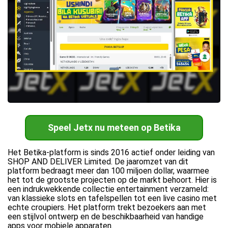
Speel Jetx nu meteen op Betika
Het Betika-platform is sinds 2016 actief onder leiding van
SHOP AND DELIVER Limited. De jaaromzet van dit
platform bedraagt meer dan 100 miljoen dollar, waarmee
het tot de grootste projecten op de markt behoort. Hier is
een indrukwekkende collectie entertainment verzameld:
van klassieke slots en tafelspellen tot een live casino met
echte croupiers. Het platform trekt bezoekers aan met
een stijlvol ontwerp en de beschikbaarheid van handige
apps voor mobiele apparaten.