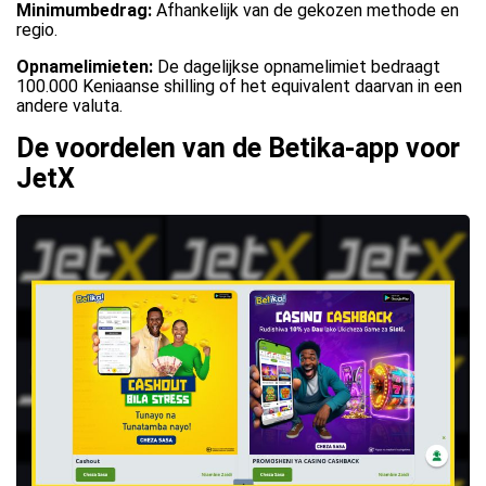
Minimumbedrag:
Afhankelijk van de gekozen methode en
regio.
Opnamelimieten:
De dagelijkse opnamelimiet bedraagt
100.000 Keniaanse shilling of het equivalent daarvan in een
andere valuta.
De voordelen van de Betika-app voor
JetX