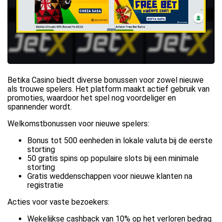
Betika Casino biedt diverse bonussen voor zowel nieuwe
als trouwe spelers. Het platform maakt actief gebruik van
promoties, waardoor het spel nog voordeliger en
spannender wordt.
Welkomstbonussen voor nieuwe spelers:
Bonus tot 500 eenheden in lokale valuta bij de eerste
storting
50 gratis spins op populaire slots bij een minimale
storting
Gratis weddenschappen voor nieuwe klanten na
registratie
Acties voor vaste bezoekers:
Wekelijkse cashback van 10% op het verloren bedrag