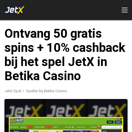
Ontvang 50 gratis
spins + 10% cashback
bij het spel JetX in
Betika Casino
JetX spelen in het casino
JetX Spel
Spelen bij Betika Casino