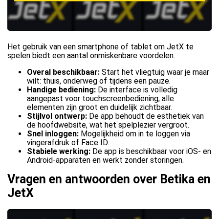
Het gebruik van een smartphone of tablet om JetX te
spelen biedt een aantal onmiskenbare voordelen.
Overal beschikbaar:
Start het vliegtuig waar je maar
wilt: thuis, onderweg of tijdens een pauze.
Handige bediening:
De interface is volledig
aangepast voor touchscreenbediening, alle
elementen zijn groot en duidelijk zichtbaar.
Stijlvol ontwerp:
De app behoudt de esthetiek van
de hoofdwebsite, wat het spelplezier vergroot.
Snel inloggen:
Mogelijkheid om in te loggen via
vingerafdruk of Face ID.
Stabiele werking:
De app is beschikbaar voor iOS- en
Android-apparaten en werkt zonder storingen.
Vragen en antwoorden over Betika en
JetX