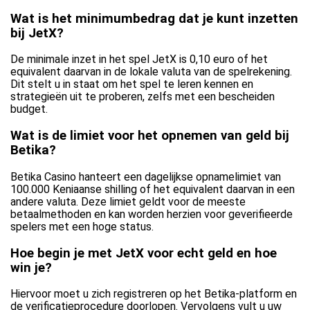
Wat is het minimumbedrag dat je kunt inzetten
bij JetX?
De minimale inzet in het spel JetX is 0,10 euro of het
equivalent daarvan in de lokale valuta van de spelrekening.
Dit stelt u in staat om het spel te leren kennen en
strategieën uit te proberen, zelfs met een bescheiden
budget.
Wat is de limiet voor het opnemen van geld bij
Betika?
Betika Casino hanteert een dagelijkse opnamelimiet van
100.000 Keniaanse shilling of het equivalent daarvan in een
andere valuta. Deze limiet geldt voor de meeste
betaalmethoden en kan worden herzien voor geverifieerde
spelers met een hoge status.
Hoe begin je met JetX voor echt geld en hoe
win je?
Hiervoor moet u zich registreren op het Betika-platform en
de verificatieprocedure doorlopen. Vervolgens vult u uw