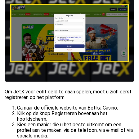
Om JetX voor echt geld te gaan spelen, moet u zich eerst
registreren op het platform.
Ga naar de officiële website van Betika Casino.
Klik op de knop Registreren bovenaan het
hoofdscherm.
Kies een manier die u het beste uitkomt om een
profiel aan te maken: via de telefoon, via e-mail of via
sociale media.