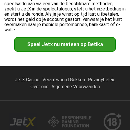
speelsaldo aan via een van de beschikbare methoden,
zoekt u JetX in de spelcatalogus, stelt u het inzetbedrag in
en start u de ronde. Als je je winst op tijd laat uitbetalen,
wordt het geld op je account gestort, vanwaar je het kunt
overmaken naar je mobiele portemonnee, bankkaart of e-
wallet.
Speel Jetx nu meteen op Betika
JetX Casino
Verantwoord Gokken
Privacybeleid
Over ons
Algemene Voorwaarden