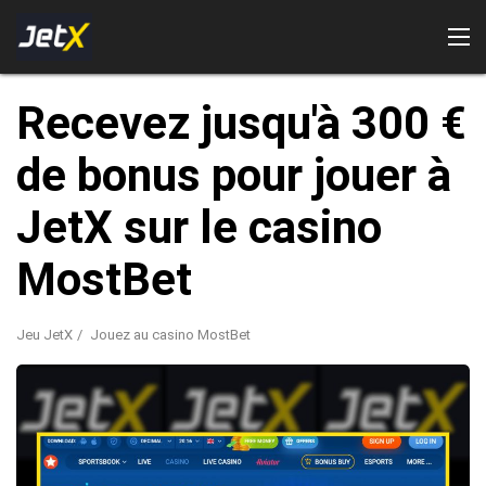
Recevez jusqu'à 300 €
de bonus pour jouer à
JetX sur le casino
MostBet
Jouer à JetX au casino
Jeu JetX
Jouez au casino MostBet