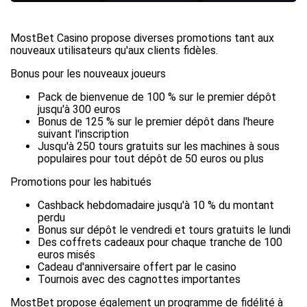
MostBet Casino propose diverses promotions tant aux
nouveaux utilisateurs qu'aux clients fidèles.
Bonus pour les nouveaux joueurs
Pack de bienvenue de 100 % sur le premier dépôt
jusqu'à 300 euros
Bonus de 125 % sur le premier dépôt dans l'heure
suivant l'inscription
Jusqu'à 250 tours gratuits sur les machines à sous
populaires pour tout dépôt de 50 euros ou plus
Promotions pour les habitués
Cashback hebdomadaire jusqu'à 10 % du montant
perdu
Bonus sur dépôt le vendredi et tours gratuits le lundi
Des coffrets cadeaux pour chaque tranche de 100
euros misés
Cadeau d'anniversaire offert par le casino
Tournois avec des cagnottes importantes
MostBet propose également un programme de fidélité à