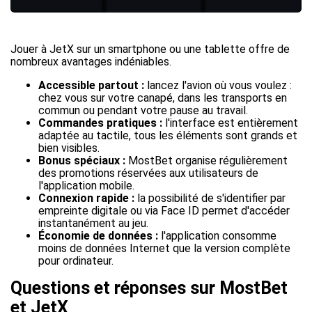
Jouer à JetX sur un smartphone ou une tablette offre de
nombreux avantages indéniables.
Accessible partout :
lancez l'avion où vous voulez :
chez vous sur votre canapé, dans les transports en
commun ou pendant votre pause au travail.
Commandes pratiques :
l'interface est entièrement
adaptée au tactile, tous les éléments sont grands et
bien visibles.
Bonus spéciaux :
MostBet organise régulièrement
des promotions réservées aux utilisateurs de
l'application mobile.
Connexion rapide :
la possibilité de s'identifier par
empreinte digitale ou via Face ID permet d'accéder
instantanément au jeu.
Économie de données :
l'application consomme
moins de données Internet que la version complète
pour ordinateur.
Questions et réponses sur MostBet
et JetX