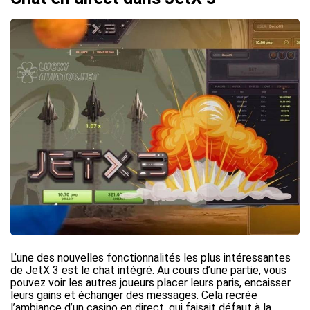
L’une des nouvelles fonctionnalités les plus intéressantes
de JetX 3 est le chat intégré. Au cours d’une partie, vous
pouvez voir les autres joueurs placer leurs paris, encaisser
leurs gains et échanger des messages. Cela recrée
l’ambiance d’un casino en direct, qui faisait défaut à la