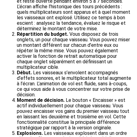
et reste ouverte pendant environ 5 à 7 secondes.
L’écran affiche l’historique des tours précédents :
quels multiplicateurs sont apparus et à quel moment
les vaisseaux ont explosé. Utilisez ce temps à bon
escient : analysez la tendance, évaluez le risque et
déterminez le montant de votre mise.
Répartition du budget.
Vous disposez de trois
onglets, un pour chaque vaisseau. Vous pouvez miser
un montant différent sur chacun d’entre eux ou
répéter la même mise. Vous pouvez également
activer la fonction de retrait automatique pour
chaque onglet séparément en définissant un
multiplicateur cible.
Début.
Les vaisseaux s’envolent accompagnés
d’effets sonores, et le multiplicateur total augmente
à l’écran. L’animation de vol est fluide, sans à-coups,
ce qui vous aide à vous concentrer sur votre prise de
décision.
Moment de décision.
Le bouton « Encaisser » est
actif individuellement pour chaque vaisseau. Vous
pouvez encaisser vos gains du premier vaisseau tout
en laissant les deuxième et troisième en vol. Cette
fonctionnalité constitue la principale différence
stratégique par rapport à la version originale.
Explosions.
Les vaisseaux explosent dans un ordre