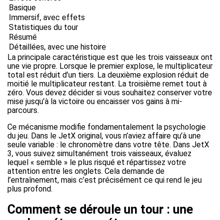
Basique
Immersif, avec effets
Statistiques du tour
Résumé
Détaillées, avec une histoire
La principale caractéristique est que les trois vaisseaux ont
une vie propre. Lorsque le premier explose, le multiplicateur
total est réduit d’un tiers. La deuxième explosion réduit de
moitié le multiplicateur restant. La troisième remet tout à
zéro. Vous devez décider si vous souhaitez conserver votre
mise jusqu’à la victoire ou encaisser vos gains à mi-
parcours.
Ce mécanisme modifie fondamentalement la psychologie
du jeu. Dans le JetX original, vous n’aviez affaire qu’à une
seule variable : le chronomètre dans votre tête. Dans JetX
3, vous suivez simultanément trois vaisseaux, évaluez
lequel « semble » le plus risqué et répartissez votre
attention entre les onglets. Cela demande de
l’entraînement, mais c’est précisément ce qui rend le jeu
plus profond.
Comment se déroule un tour : une