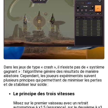
Dans les jeux de type « crash », il n’existe pas de « système
gagnant » : l’algorithme génère des résultats de manière
aléatoire. Cependant, les joueurs expérimentés suivent
plusieurs principes qui permettent de minimiser les pertes
et de stabiliser leur solde :
Le principe des trois vitesses
Misez sur le premier vaisseau avec un retrait
automatique à x1,5 (assurance), sur le deuxième à x3