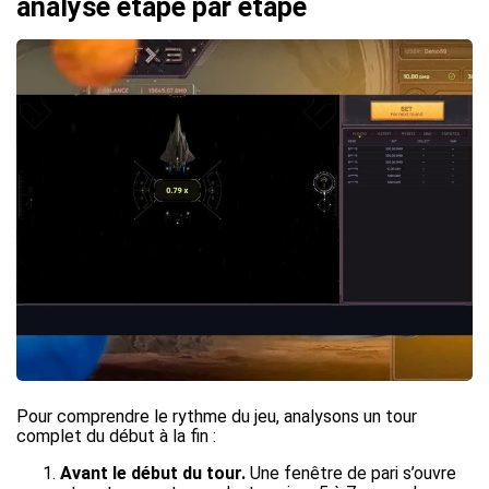
analyse étape par étape
Pour comprendre le rythme du jeu, analysons un tour
complet du début à la fin :
Avant le début du tour.
Une fenêtre de pari s’ouvre