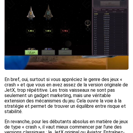
En bref, oui, surtout si vous appréciez le genre des jeux «
crash » et que vous en avez assez de la version originale de
JetX, trop répétitive. Les trois vaisseaux ne sont pas
seulement un gadget marketing, mais une véritable
extension des mécanismes du jeu. Cela ouvre la voie à la
stratégie et permet de trouver un équilibre entre risque et
stabilité.
En revanche, pour les débutants absolus en matière de jeux
de type « crash », il vaut mieux commencer par l’une des
versions classiques : le JetX original ou Aviator. Entraînez-