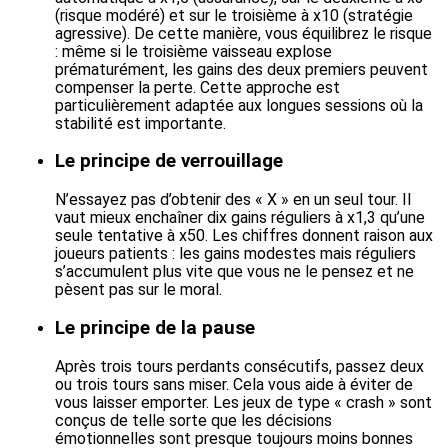
(risque modéré) et sur le troisième à x10 (stratégie
agressive). De cette manière, vous équilibrez le risque
: même si le troisième vaisseau explose
prématurément, les gains des deux premiers peuvent
compenser la perte. Cette approche est
particulièrement adaptée aux longues sessions où la
stabilité est importante.
Le principe de verrouillage
N’essayez pas d’obtenir des « X » en un seul tour. Il
vaut mieux enchaîner dix gains réguliers à x1,3 qu’une
seule tentative à x50. Les chiffres donnent raison aux
joueurs patients : les gains modestes mais réguliers
s’accumulent plus vite que vous ne le pensez et ne
pèsent pas sur le moral.
Le principe de la pause
Après trois tours perdants consécutifs, passez deux
ou trois tours sans miser. Cela vous aide à éviter de
vous laisser emporter. Les jeux de type « crash » sont
conçus de telle sorte que les décisions
émotionnelles sont presque toujours moins bonnes