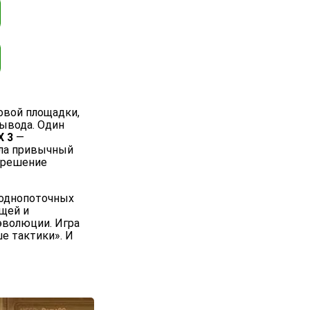
овой площадки,
вывода. Один
X 3
—
ила привычный
 решение
 однопоточных
щей и
эволюции. Игра
е тактики». И