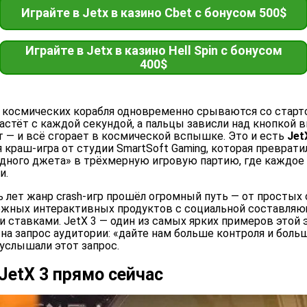
Играйте в Jetx в казино Cbet с бонусом 500$
Играйте в Jetx в казино Hell Spin с бонусом
400$
и космических корабля одновременно срываются со старт
стёт с каждой секундой, а пальцы зависли над кнопкой 
 — и всё сгорает в космической вспышке. Это и есть
Jet
краш-игра от студии SmartSoft Gaming, которая преврат
одного джета» в трёхмерную игровую партию, где каждое
и.
ь лет жанр crash-игр прошёл огромный путь — от простых
ожных интерактивных продуктов с социальной составляю
ставками. JetX 3 — один из самых ярких примеров этой 
на запрос аудитории: «дайте нам больше контроля и больш
 услышали этот запрос.
 JetX 3 прямо сейчас