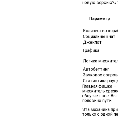
новую версию?» Ч
Параметр
Количество кора
Социальный чат
Джекпот
Графика
Логика множите
Автобеттинг
Звуковое сопро
Статистика раун
Главная фишка —
множитель срезае
обнуляет всё. Вы
половине пути.
Эта механика при
только с одной п