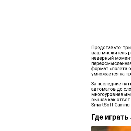
Представьте: тр
ваш множитель ра
неверный момент
переосмысленная 
формат «полёта 
умножается на тр
За последние пят
автоматов до сл
многоуровневыми 
вышла как ответ 
SmartSoft Gaming
Где играть