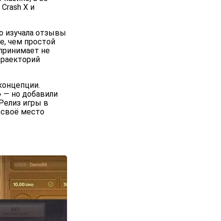
Crash X и
но изучала отзывы
е, чем простой
 принимает не
траекторий
концепции.
» — но добавили
Релиз игры в
а своё место