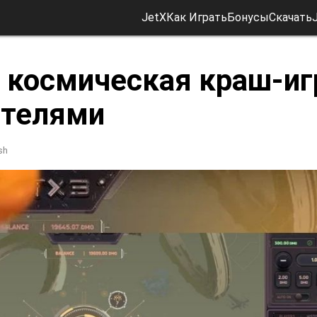
JetX
Как Играть
Бонусы
Скачать
: космическая краш-иг
телями
sh