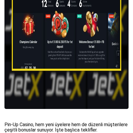
Pin-Up Casino, hem yeni üyelere hem de düzenli müşterilere
çeşitli bonuslar sunuyor. İşte başlıca teklifler.