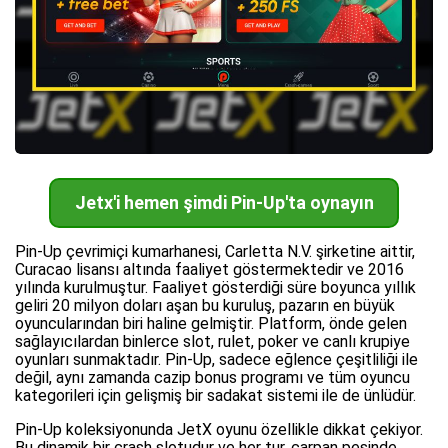
Jetx'i hemen şimdi Pin-Up'ta oynayın
Pin-Up çevrimiçi kumarhanesi, Carletta N.V. şirketine aittir,
Curacao lisansı altında faaliyet göstermektedir ve 2016
yılında kurulmuştur. Faaliyet gösterdiği süre boyunca yıllık
geliri 20 milyon doları aşan bu kuruluş, pazarın en büyük
oyuncularından biri haline gelmiştir. Platform, önde gelen
sağlayıcılardan binlerce slot, rulet, poker ve canlı krupiye
oyunları sunmaktadır. Pin-Up, sadece eğlence çeşitliliği ile
değil, aynı zamanda cazip bonus programı ve tüm oyuncu
kategorileri için gelişmiş bir sadakat sistemi ile de ünlüdür.
Pin-Up koleksiyonunda JetX oyunu özellikle dikkat çekiyor.
Bu dinamik bir crash slotudur ve her tur, çarpan peşinde