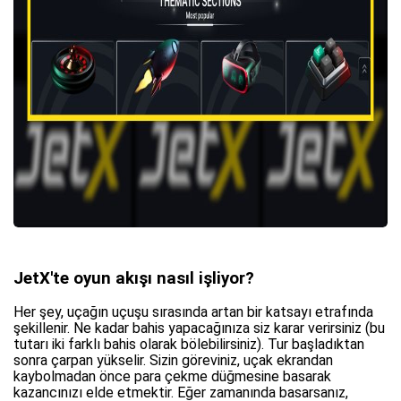
JetX'te oyun akışı nasıl işliyor?
Her şey, uçağın uçuşu sırasında artan bir katsayı etrafında
şekillenir. Ne kadar bahis yapacağınıza siz karar verirsiniz (bu
tutarı iki farklı bahis olarak bölebilirsiniz). Tur başladıktan
sonra çarpan yükselir. Sizin göreviniz, uçak ekrandan
kaybolmadan önce para çekme düğmesine basarak
kazancınızı elde etmektir. Eğer zamanında basarsanız,