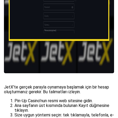
JetX'te gerçek parayla oynamaya başlamak için bir hesap
oluşturmanız gerekir. Bu talimatları izleyin.
Pin-Up Casino'nun resmi web sitesine gidin.
Ana sayfanın üst kısmında bulunan Kayıt düğmesine
tıklayın.
Size uygun yöntemi seçin: tek tıklamayla, telefonla, e-