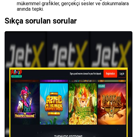
mükemmel grafikler, gerçekçi sesler ve dokunmalara
anında tepki.
Sıkça sorulan sorular