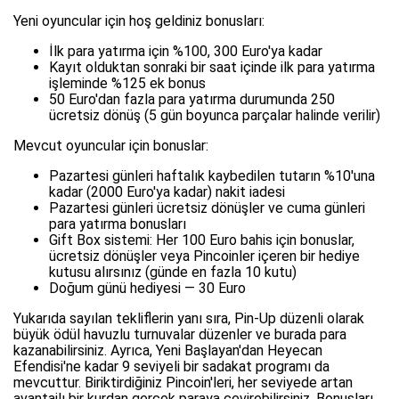
Yeni oyuncular için hoş geldiniz bonusları:
İlk para yatırma için %100, 300 Euro'ya kadar
Kayıt olduktan sonraki bir saat içinde ilk para yatırma
işleminde %125 ek bonus
50 Euro'dan fazla para yatırma durumunda 250
ücretsiz dönüş (5 gün boyunca parçalar halinde verilir)
Mevcut oyuncular için bonuslar:
Pazartesi günleri haftalık kaybedilen tutarın %10'una
kadar (2000 Euro'ya kadar) nakit iadesi
Pazartesi günleri ücretsiz dönüşler ve cuma günleri
para yatırma bonusları
Gift Box sistemi: Her 100 Euro bahis için bonuslar,
ücretsiz dönüşler veya Pincoinler içeren bir hediye
kutusu alırsınız (günde en fazla 10 kutu)
Doğum günü hediyesi — 30 Euro
Yukarıda sayılan tekliflerin yanı sıra, Pin-Up düzenli olarak
büyük ödül havuzlu turnuvalar düzenler ve burada para
kazanabilirsiniz. Ayrıca, Yeni Başlayan'dan Heyecan
Efendisi'ne kadar 9 seviyeli bir sadakat programı da
mevcuttur. Biriktirdiğiniz Pincoin'leri, her seviyede artan
avantajlı bir kurdan gerçek paraya çevirebilirsiniz. Bonusları